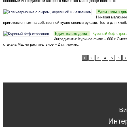
основным ингредиентом которого является мясо (чаще всего это...
Едим только до
Никакая магазинн
приготовленным на собственной кухне своими руками. Тесто для хлеба
Едим только дома
Куриный беф-строг
Ингредиенты: Куриное филе – 600 г Сметан
стакана Масло растительное – 2 ст. ложки...
Страницы
1
2
3
4
5
6
7
Ви
Инте