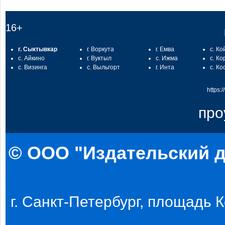
16+
г. Сыктывкар
г. Воркута
г. Емва
с. Ко
с. Айкино
г. Вуктыл
с. Ижма
с. Ко
с. Визинга
с. Выльгорт
г. Инта
с. Ко
https:
про
© ООО "Издательский д
г. Санкт-Петербург, площадь Ко