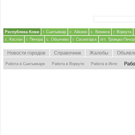
Форма поиска
Республика Коми
г. Сыктывкар
с. Айкино
с. Визинга
г. Воркута
с. Кослан
г. Печора
с. Объячево
г. Сосногорск
пгт. Троицко-Печор
Новости городов
Справочник
Жалобы
Объявл
Рабо
Работа в Сыктывкаре
Работа в Воркуте
Работа в Инте