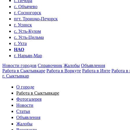
г. Печора
с. Объячево
г. Сосногорск
пгт. Троицко-Печорск
г. Усинск
с. Усть-Кулом
с. Усть-Цильма
г. Ухта
НАО
г. Нарьян-Мар
Новости городов
Справочник
Жалобы
Объявления
Работа в Сыктывкаре
Работа в Воркуте
Работа в Инте
Работа в
г. Сыктывкар
О городе
Работа в Сыктывкаре
Фотогалерея
Новости
Статьи
Объявления
Жалобы
Вконтакте