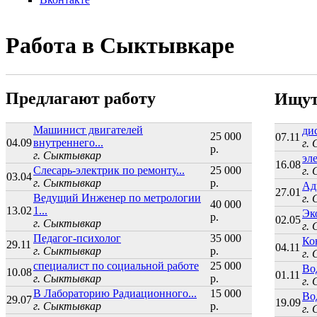
Работа в Сыктывкаре
Предлагают работу
Ищут
Машинист двигателей
ди
25 000
07.11
04.09
внутреннего...
г.
р.
г. Сыктывкар
эл
16.08
Слесарь-электрик по ремонту...
25 000
г.
03.04
г. Сыктывкар
р.
Ад
27.01
Ведущий Инженер по метрологии
г.
40 000
13.02
1...
Эк
р.
02.05
г. Сыктывкар
г.
Педагог-психолог
35 000
Ко
29.11
04.11
г. Сыктывкар
р.
г.
специалист по социальной работе
25 000
Во
10.08
01.11
г. Сыктывкар
р.
г.
В Лабораторию Радиационного...
15 000
Во
29.07
19.09
г. Сыктывкар
р.
г.