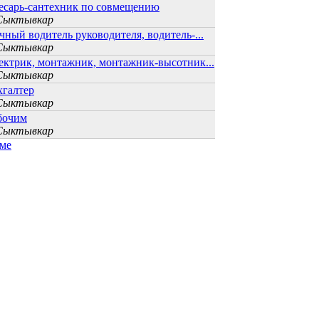
есарь-сантехник по совмещению
 Сыктывкар
чный водитель руководителя, водитель-...
 Сыктывкар
ектрик, монтажник, монтажник-высотник...
 Сыктывкар
хгалтер
 Сыктывкар
бочим
 Сыктывкар
юме