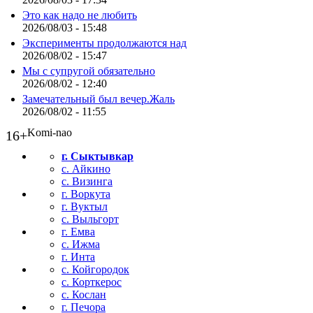
Это как надо не любить
2026/08/03 - 15:48
Эксперименты продолжаются над
2026/08/02 - 15:47
Мы с супругой обязательно
2026/08/02 - 12:40
Замечательный был вечер.Жаль
2026/08/02 - 11:55
Komi-nao
16+
г. Сыктывкар
с. Айкино
с. Визинга
г. Воркута
г. Вуктыл
с. Выльгорт
г. Емва
с. Ижма
г. Инта
с. Койгородок
с. Корткерос
с. Кослан
г. Печора