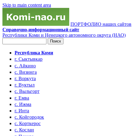
Skip to main content area
ПОРТФОЛИО наших сайтов
Справочно-информационный сайт
Республики Коми и Ненецкого автономного округа (НАО)
Поиск
Форма поиска
Республика Коми
г. Сыктывкар
с. Айкино
с. Визинга
г. Воркута
г. Вуктыл
с. Выльгорт
г. Емва
с. Ижма
г. Инта
с. Койгородок
с. Корткерос
с. Кослан