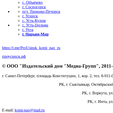
с. Объячево
г. Сосногорск
пгт. Троицко-Печорск
г. Усинск
с. Усть-Кулом
с. Усть-Цильма
г. Ухта
г. Нарьян-Мар
https://t.me/ProUsinsk_komi_nao_ru
проусинск.рф
© ООО "Издательский дом "Медиа-Групп", 2011-2
г. Санкт-Петербург, площадь Конституции, 1, кор. 2, тел. 8-911-
РК, г. Сыктывкар, Октябрьский 
РК, г. Воркута, ул
РК, г. Инта, у
E-mail:
komi-nao@mail.ru