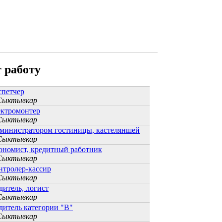
 работу
спетчер
 Сыктывкар
ектромонтер
 Сыктывкар
министратором гостиницы, кастеляншей
 Сыктывкар
ономист, кредитный работник
 Сыктывкар
нтролер-кассир
 Сыктывкар
дитель, логист
 Сыктывкар
дитель категории "В"
 Сыктывкар