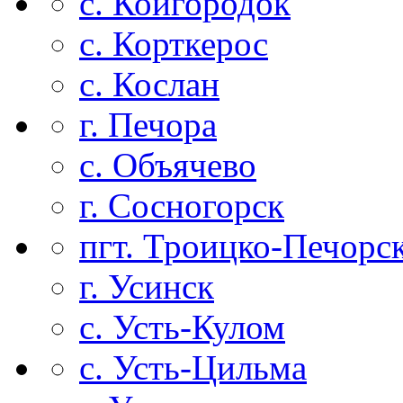
с. Койгородок
с. Корткерос
с. Кослан
г. Печора
с. Объячево
г. Сосногорск
пгт. Троицко-Печорс
г. Усинск
с. Усть-Кулом
с. Усть-Цильма