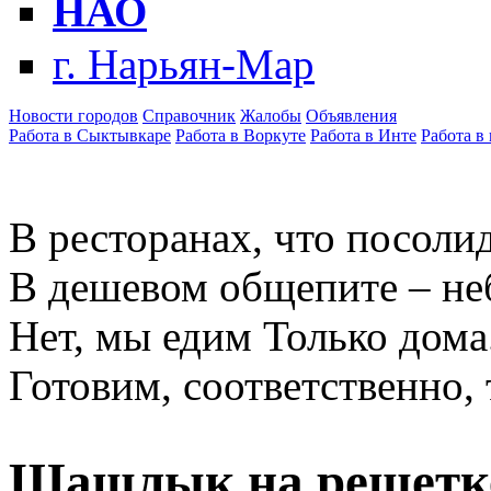
НАО
г. Нарьян-Мар
Новости городов
Справочник
Жалобы
Объявления
Работа в Сыктывкаре
Работа в Воркуте
Работа в Инте
Работа в
В ресторанах, что посолид
В дешевом общепите – не
Нет, мы едим Только дома
Готовим, соответственно, 
Шашлык на решетке