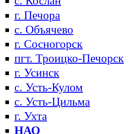
с. Кослан
г. Печора
с. Объячево
г. Сосногорск
пгт. Троицко-Печорск
г. Усинск
с. Усть-Кулом
с. Усть-Цильма
г. Ухта
НАО