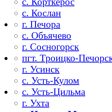
с. Корткерос
с. Кослан
г. Печора
с. Объячево
г. Сосногорск
пгт. Троицко-Печорс
г. Усинск
с. Усть-Кулом
с. Усть-Цильма
г. Ухта