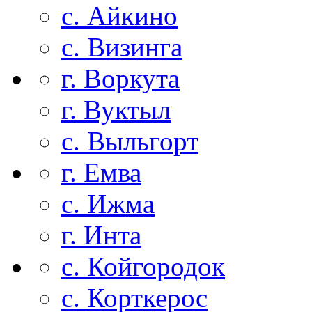
с. Айкино
с. Визинга
г. Воркута
г. Вуктыл
с. Выльгорт
г. Емва
с. Ижма
г. Инта
с. Койгородок
с. Корткерос