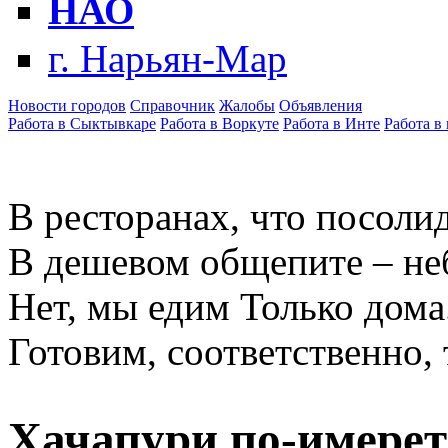
НАО
г. Нарьян-Мар
Новости городов
Справочник
Жалобы
Объявления
Работа в Сыктывкаре
Работа в Воркуте
Работа в Инте
Работа в
В ресторанах, что посолид
В дешевом общепите – не
Нет, мы едим Только дома
Готовим, соответственно, 
Хачапури по-имерет