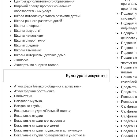
Центры дополнительного образования
оригиналь
Широкий спектр профессиональных
практичн
образовательных услуг
Подарочн
Школа интеллектуального развития детей
стильной 
Школа раннего развития детей
Подарочн
Школы вечерние
индивиду
Школы искусств
Подарочн
Школы начальные
ценового 
Школы скорочтения
Подвески 
Школы средние
Подсвечни
Школы языковые
Подсвечн
Школы-интернаты, детские дома
Пошив эк
Экология
черное пл
Эксперты по энергии голоса
Пошив эк
платья
Культура и искусство
Пошив экс
коктейлей
Атмосфера близкого общения с артистами
Предметы
Атмосферная обстановка
Предметы
Библиотеки
Роспись п
Блюзовая музыка
Роспись п
Блюзовые клубы
Салфетки 
Вокальная студия «Сильный голос»
Салфетни
Вокальные студии
Салфетни
Вокальные студии для взрослых
Свадебны
Вокальные студии для детей
Свадебны
Вокальные студии по дикции и артикуляции
Свадебные
Вокальные студии по подготовке к участию в
Свадебны