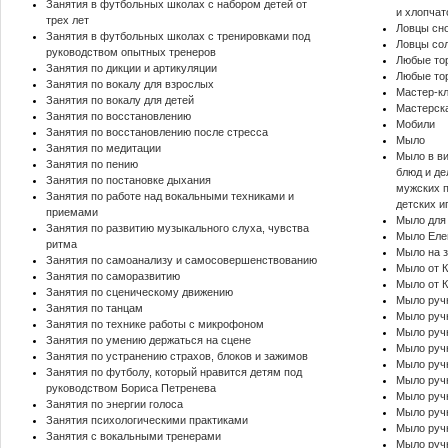
Занятия в футбольных школах с набором детей от
и хлопча
трех лет
Ловцы сн
Занятия в футбольных школах с тренировками под
Ловцы со
руководством опытных тренеров
Любые то
Занятия по дикции и артикуляции
Любые то
Занятия по вокалу для взрослых
Мастер-к
Занятия по вокалу для детей
Мастерск
Занятия по восстановлению
Мобили
Занятия по восстановлению после стресса
Мыло
Занятия по медитации
Мыло в ви
Занятия по пению
блюд и де
Занятия по постановке дыхания
мужских п
Занятия по работе над вокальными техниками и
детских и
приемами
Мыло для 
Занятия по развитию музыкального слуха, чувства
Мыло Еле
ритма
Мыло на з
Занятия по самоанализу и самосовершенствованию
Мыло от 
Занятия по саморазвитию
Мыло от К
Занятия по сценическому движению
Мыло руч
Занятия по танцам
Мыло ручн
Занятия по технике работы с микрофоном
Мыло ручн
Занятия по умению держаться на сцене
Мыло ручн
Занятия по устранению страхов, блоков и зажимов
Мыло ручн
Занятия по футболу, который нравится детям под
Мыло ручн
руководством Бориса Петренева
Мыло ручн
Занятия по энергии голоса
Мыло ручн
Занятия психологическими практиками
Мыло руч
Занятия с вокальными тренерами
Мыло ручн