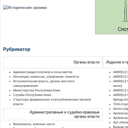
Рубрикатор
Органы власти
Изделия и п
Администрации поселков и сельсоветов
AMIRELE 
Инспекции, комиссии, управления, комитеты
AMIRELE 
Исполнительная власть, органы местного
AMIRELE К
самоуправления
мыло)
Министерства Республики Коми
AMIRELE 
Службы Республики Коми
AMIRELE 
Структуры федеральных и республиканских органов
бренда Е
власти
Torto.el 
Аксессуа
Административные и судебно-правовые
Аромаса
органы власти
Аромасаш
Арт-объек
Военкоматы, военные части
Бельди (ж