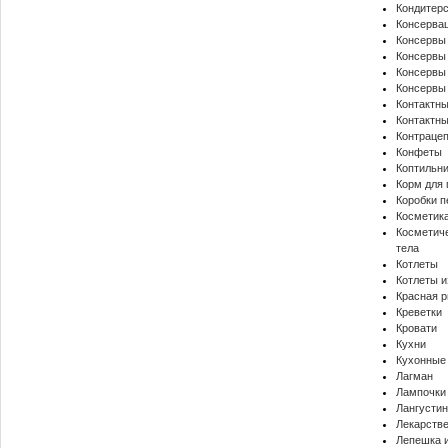
Кондитерс
Консерва
Консервы
Консервы
Консервы
Консервы
Контактн
Контактны
Контрацеп
Конфеты
Коптильни
Корм для 
Коробки п
Косметик
Косметиче
тела
Котлеты
Котлеты и
Красная 
Креветки
Кровати
Кухни
Кухонные
Лагман
Лампочки
Лангусти
Лекарств
Лепешка 