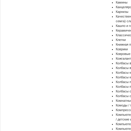
Камины
Канцеляр
Карнизы
Качествен
семга) сл
Кашпо и 
Керамиче
Классиче
Клетки
Книжная 
Коврики
Ковровые
Кожгалан
Колбасы 
Колбасы 
Колбасы 
Колбасы 
Колбасы 
Колбасы 
Колбасы 
Колбасы 
Комнатны
Комоды / 
Компресс
Компьютер
/ детские
Компьюте
Компьютер