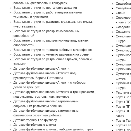
вокальных фестивалях и конкурсах
Свадебны
Вокальные студии по постановке дыхания
Свадебные
Вокальные студии по работе над вокальными
Свечи
техниками и приемами
Сервирово
Вокальные студии по развитию музыкального слуха,
хлопчато
чувства ритма
Сладости
Вокальные студии по раскрытию вокальных
Создание 
способностей
Сумки веч
Вокальные студии по раскрытию индивидуальных
шнура
способностей
Сумки дел
Вокальные студии по технике работы с микрофоном
Сумки из 
Вокальные студии по умению держаться на сцене
Сумки кро
Вокальные студии по устранению страхов, блоков и
шнура
зажимов
Сумки пл
Детская футбольная школа «Атлант»
Сумки шо
Детская футбольная школа «Атлант» под
Сумочки д
руководством Бориса Петренева
шнура
Детская футбольная школа «Атлант» с набором
Сумочки-к
детей от трех лет
шнура
Детская футбольная школа «Атлант» с тренировками
Текстиль 
под руководством опытных тренеров
Торты на 
Детская футбольная школа с гармоничным
Торты ПП 
социальным развитием ребенка
Торты ПП 
Детская футбольная школа с гармоничным
Торты ПП 
физическим развитием ребенка
заказ
Детские тренеры по футболу
Торты Та
Детские футбольные школы
Торты Тат
Детские футбольные школы с набором детей от трех
Торты. До