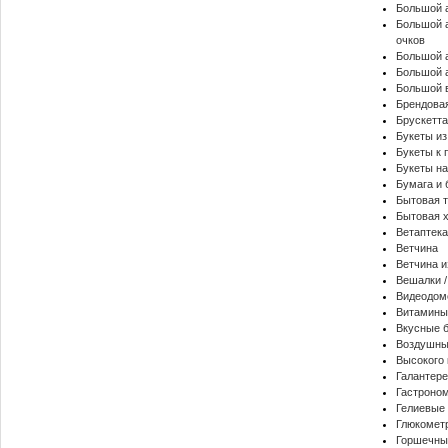
Большой 
Большой 
очков
Большой а
Большой 
Большой в
Брендова
Брускетта
Букеты из
Букеты к 
Букеты на
Бумага и 
Бытовая 
Бытовая 
Ветаптека
Ветчина
Ветчина и
Вешалки /
Видеодо
Витамины
Вкусные 
Воздушны
Высокого 
Галантере
Гастроном
Гелиевые
Глюкомет
Горшечны