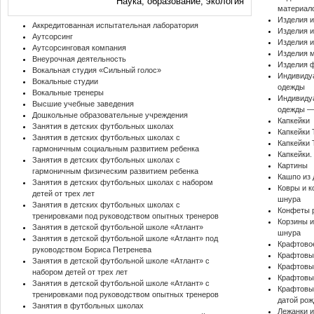
Наука, образование, экология
материало
Изделия и
Аккредитованная испытательная лаборатория
Изделия и
Аутсорсинг
Изделия 
Аутсорсинговая компания
Изделия 
Внеурочная деятельность
Изделия 
Вокальная студия «Сильный голос»
Индивиду
Вокальные студии
одежды
Вокальные тренеры
Индивиду
Высшие учебные заведения
одежды —
Дошкольные образовательные учреждения
Капкейки
Занятия в детских футбольных школах
Капкейки 
Занятия в детских футбольных школах с
Капкейки 
гармоничным социальным развитием ребенка
Капкейки.
Занятия в детских футбольных школах с
Картины
гармоничным физическим развитием ребенка
Кашпо из 
Занятия в детских футбольных школах с набором
Ковры и к
детей от трех лет
шнура
Занятия в детских футбольных школах с
Конфеты 
тренировками под руководством опытных тренеров
Корзины и
Занятия в детской футбольной школе «Атлант»
шнура
Занятия в детской футбольной школе «Атлант» под
Крафтово
руководством Бориса Петренева
Крафтовы
Занятия в детской футбольной школе «Атлант» с
Крафтовы
набором детей от трех лет
Крафтовы
Занятия в детской футбольной школе «Атлант» с
Крафтовы
тренировками под руководством опытных тренеров
датой ро
Занятия в футбольных школах
Лежанки и