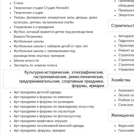
Производс
Стихи
оборудова
Творческая студия Студия HomeArt
Промышле
Творческие студии
Энергети
Театры, филармонии, концертные залы, дворцы, дома
культуры, центры, музыкальные клубы
Строительс
Управление и учреждения
Футбол, который нравится детям под руководством
Автодорог
Бориса Петренева
Гидротех
Футбольные школы
Проектиро
Футбольные школы с набором детей от трех лет
Ремонт ш
Футбольные школы с тренировками под
Строител
руководством опытных тренеров
Строител
Школы искусств
Строител
Эксперты по энергии голоса
Управлени
Культурно-исторические, этнографические,
гастрономические, ремесленнические,
Хозяйства
предпринимательские, спортивные праздники,
форумы, ярмарки
Агрокомп
Арт-праздники детской одежды
Лесное хо
Арт-праздники и форумы по живописи
Рыбное хо
Арт-праздники и форумы по кулинарии
Сельское 
Арт-праздники и форумы по прикладному искусству
Арт-праздники и форумы по скульптуре
Жилищно-ко
Арт-праздники и форумы по фотоискусству
Арт-праздники крафтовых игрушек
Арт-праздники эксклюзивной женской одежды
Водоснаб
Арт-праздники, форумы, ярмарки
Газоснаб