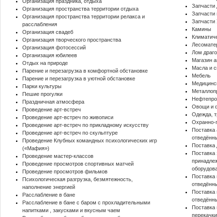
Организация праздника, отдыха
Запчасти 
Организация пространства территории отдыха
Запчасти 
Организация пространства территории релакса и
Запчасти 
расслабления
Камины
Организация свадеб
Климатич
Организация творческого пространства
Лесомате
Организация фотосессий
Лом драго
Организация юбилеев
Магазин а
Отдых на природе
Масла и 
Парение и перезагрузка в комфортной обстановке
Мебель
Парение и перезагрузка в уютной обстановке
Медицинс
Парки культуры
Металлоп
Пешие прогулки
Нефтепро
Праздничная атмосфера
Овощи и 
Проведение арт-встреч
Одежда, т
Проведение арт-встреч по живописи
Охранно-
Проведение арт-встреч по прикладному искусству
Поставка
Проведение арт-встреч по скульптуре
отведённ
Проведение Клубных командных психологических игр
Поставка
(«Мафия»)
Поставка 
Проведение мастер-классов
принадле
Проведение просмотров спортивных матчей
оборудов
Проведение просмотров фильмов
Поставка 
Психологическая разгрузка, безмятежность,
отведённ
наполнение энергией
Поставка 
Расслабление в бане
отведённ
Расслабление в бане с баром с прохладительными
Поставка 
напитками , закусками и вкусным чаем
перекачк