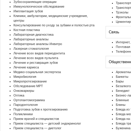
Зубосохраняющие операции
Транспорт
Иммунологическое обследование
Транспор
Имплантация зубов
Трэколы
Клиники, амбулатории, медицинские учреждения,
Фронталь
центры
Цементир
Консультирование по уходу за зубами и полостью рта
Костная пластика
Связь
Лабораторная диагностика
Лабораторные анализы
Интернет,
Лабораторные анализы Инвитро
Почтовая
Лазерная стоматология
Телефонн
Лечение всех видов периодонтита
Лечение всех видов пульпита
Общественн
Лечение и реставрация зубов
Лечение кариеса
Медико-социальная экспертиза
Ароматны
Микробиология
Банкеты
Микропротезирование
Бары
Обследование МРТ
Безалког
Онкомаркеры
Бенедикт
Оптика
Бизнес-л
Ортопантомограмма
Блинные
Пародонтология
Блины
Подготовка зубов к протезированию
Блюда из
Поликлиники
Блюда ме
Прием врачей и специалистов
Блюда на
Прием специалиста — детский эндокринолог
Блюда тра
Прием специалиста — диетолог
Буженина