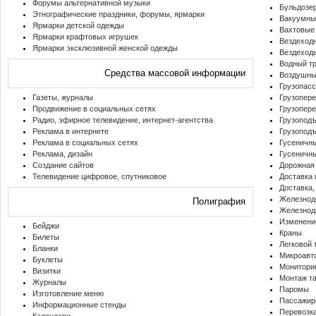
Форумы альтернативной музыки
Бульдозе
Этнографические праздники, форумы, ярмарки
Вакуумны
Ярмарки детской одежды
Вахтовые
Ярмарки крафтовых игрушек
Вездеходн
Ярмарки эксклюзивной женской одежды
Вездеход
Водный т
Средства массовой информации
Воздушны
Грузопас
Газеты, журналы
Грузопере
Продвижение в социальных сетях
Грузопер
Радио, эфирное телевидение, интернет-агентства
Грузопод
Реклама в интернете
Грузопод
Реклама в социальных сетях
Гусеничн
Реклама, дизайн
Гусеничн
Создание сайтов
Дорожная
Телевидение цифровое, спутниковое
Доставка 
Доставка,
Железнод
Полиграфия
Железнод
Изменение
Бейджи
Краны
Билеты
Легковой 
Бланки
Микроавт
Буклеты
Мониторин
Визитки
Монтаж т
Журналы
Паромы
Изготовление меню
Пассажир
Информационные стенды
Перевозк