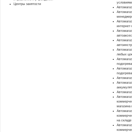
условиями
Центры занятости
Автомагаз
Автомагаз
менеджер
Автомагаз
интернет
Автомагаз
автоаксе
Автомагаз
автоинст
Автомагаз
любых цо
Автомагаз
подогрева
Автомагаз
подогрева
Автомагаз
Автомагаз
аккумулят
Автомагаз
Автомагаз
коммерчес
магазина в
Автомагаз
коммерче
на складе 
Автомагаз
коммерче