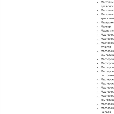
Магазины
для волос
Магазины
Магазины
красителе
Макаронн
Манпар
Масла и 
Мастерска
Мастерск
Мастерска
букетов
Мастерска
композиц
Мастерска
Мастерска
Мастерска
Мастерска
постоянн
Мастерск
Мастерска
Мастерска
Мастерска
Мастерска
композиц
Мастерска
Мастерска
на розы