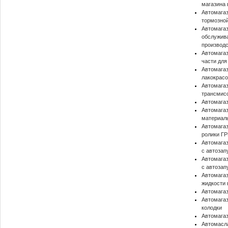
магазина в
Автомагаз
тормозно
Автомагаз
обслужива
производ
Автомагаз
части для
Автомагаз
лакокрас
Автомагаз
трансмис
Автомагаз
Автомагаз
материалы
Автомагаз
ролики ГР
Автомагаз
с автозап
Автомагаз
с автозап
Автомагаз
жидкости
Автомагаз
Автомагаз
колодки
Автомага
Автомасл