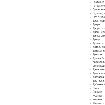
Гостиные
Готовые о
Греческая
Груминг, 
Грунт, уд
Дары мор
Двери
Двери вх
Двери ме
Двигатели
Декор
Деликате
Детали с
Детская 
Детские
Джемы бе
производи
виноградн
Джинсова
Домашняя
Доставка 
Доставка 
Дубовые 
Емекс
Ёршики
Жалюзи
Жаркое
Жаркое и