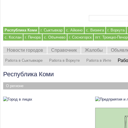
Форма поиска
Республика Коми
г. Сыктывкар
с. Айкино
с. Визинга
г. Воркута
с. Кослан
г. Печора
с. Объячево
г. Сосногорск
пгт. Троицко-Печор
Новости городов
Справочник
Жалобы
Объявл
Рабо
Работа в Сыктывкаре
Работа в Воркуте
Работа в Инте
Республика Коми
О регионе