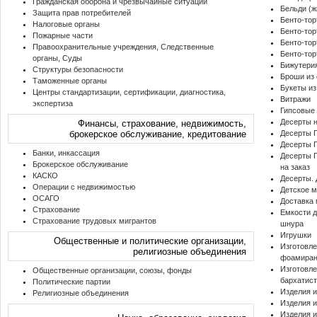
Гражданская оборона и чрезвычайные ситуации
Бельди (
Защита прав потребителей
Бенто-то
Налоговые органы
Бенто-тор
Пожарные части
Бенто-тор
Правоохранительные учреждения, Следственные
Бенто-тор
органы, Суды
Бижутери
Структуры безопасности
Броши из 
Таможенные органы
Букеты из
Центры стандартизации, сертификации, диагностика,
Витражи
экспертиза
Гипсовые
Десерты н
Финансы, страхование, недвижимость,
брокерское обслуживание, кредитование
Десерты П
Десерты П
Банки, инкассация
Десерты П
Брокерское обслуживание
на заказ
КАСКО
Десерты. 
Операции с недвижимостью
Детское 
ОСАГО
Доставка 
Страхование
Емкости для хр
Страхование трудовых мигрантов
шнура
Игрушки
Общественные и политические организации,
Изготовле
религиозные объединения
фоамира
Изготовле
Общественные организации, союзы, фонды
бархатис
Политические партии
Изделия и
Религиозные объединения
Изделия и
Изделия и