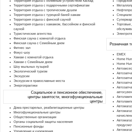
Территория отдыха с обливным устройством Каскад
Городской
Территория отдыха с подарочными сертификатам
Металлоп
Территория отдыха с тропическим душем
Нефтепро
Территория отдыха с турецкой баней хамам
Специали
Территория отдыха с финской сауной
Супермар
Территория отдыха с хамамом, бассейном и финской
Торговые 
сауной
обслужив
Туристические агентства
Электрот
Финская сауна с комнатой отдыха
Финская сауна с Семейным днем
Розничная т
Фитнес зал
Фокус-шоу
EMEX
Хамам с комнатой отдыха
Home Hunt
Хамам с Семейным днем
Home Hunt
Шоу мыльных пузырей
Автоаксе
Экологический туризм
Автозапч
Экскурсии
Автозапча
Экскурсии в православные места
Автозапча
Энергопрактики
Автозапча
Социальное и пенсионное обеспечение,
автосуве
центры занятости, многофункциональные
Автоламп
центры
Автоламп
Автомагаз
Дома престарелых, реабилитационные центры
Автомагаз
Многофункциональные центры
начислени
Общественные организации
Автомагаз
Органы социальной защиты населения
предусмо
Пенсионные фонды
Автомагаз
Управление и учреждения