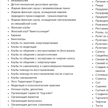
Велопрогулки
Питание н
Детско-юношеские досуговые центры
Пицца
Жаркая финская сауна с можжевеловым панно
Пиццерии
Жаркая финская сауна, оснащенная камнем
Полуфабр
природного происхождения - талькохлоритом
Предприя
Жаркая финская сауна, оснащенная светильниками
Проведен
из гималайской соли
Развлека
Женские клубы
Ресторан
Женский клуб "Квинтэссенция"
Роллы, су
Караоке
Рулет из 
Кинотеатры
Рулетики 
Клубы по занятиям энергопрактиками
Рулетики 
Клубы по медитации
Рулетики 
Клубы по общению с инструкторами по йога-вокалу
Салаты
Клубы по общению с регрессологами
Свадебны
Клубы по общению с экспертами по энергии голоса
Свежая в
Клубы по общению с энергокоучами
Свежий х
Клубы по самоанализу и самосовершенствованию
Сладкие н
Клубы помощи по восстановлению
напитки
Клубы помощи по восстановлению после стресса
Столовые
Клубы саморазвития
Стрипсы
Лето Территория Отдыха
Суп
Медитация и психологические практики
Сырники
Ночные клубы, дискотека
Сытные о
Организация торжеств "под ключ"
Сэндвичи
Организация банкетов
Тарталет
Организация выпускного
Тефтели
Организация детских утренников
Тосты