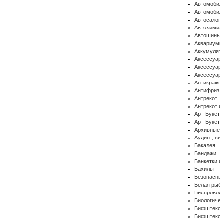
Автомоби
Автомоби
Автосало
Автохими
Автошины
Аквариум
Аккумуля
Аксессуа
Аксессуар
Аксессуар
Антикраж
Антифриз,
Антрекот
Антрекот 
Арт-Букет
Арт-Букет
Архивные 
Аудио-, в
Бакалея
Бандажи
Банкетки
Бахилы
Безопасн
Белая ры
Беспрово
Биологич
Бифштек
Бифштекс