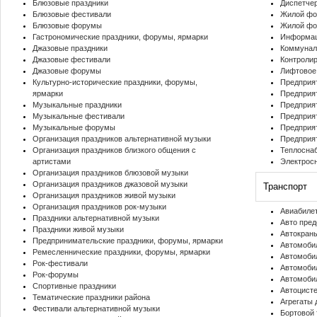
Блюзовые праздники
Диспетче
Блюзовые фестивали
Жилой фо
Блюзовые форумы
Жилой фо
Гастрономические праздники, форумы, ярмарки
Информац
Джазовые праздники
Коммунал
Джазовые фестивали
Контроли
Джазовые форумы
Лифтовое
Культурно-исторические праздники, форумы,
Предприят
ярмарки
Предприят
Музыкальные праздники
Предприя
Музыкальные фестивали
Предприя
Музыкальные форумы
Предприя
Организация праздников альтернативной музыки
Предприя
Организация праздников близкого общения с
Теплосна
артистами
Электрос
Организация праздников блюзовой музыки
Организация праздников джазовой музыки
Транспорт
Организация праздников живой музыки
Организация праздников рок-музыки
Авиабиле
Праздники альтернативной музыки
Авто пред
Праздники живой музыки
Автокран
Предпринимательские праздники, форумы, ярмарки
Автомобил
Ремесленнические праздники, форумы, ярмарки
Автомобил
Рок-фестивали
Автомоби
Рок-форумы
Автомоби
Спортивные праздники
Автоцист
Тематические праздники района
Агрегаты 
Фестивали альтернативной музыки
Бортовой 