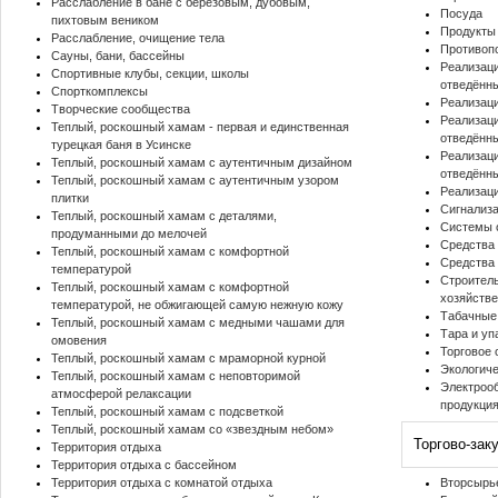
Расслабление в бане с березовым, дубовым,
Посуда
пихтовым веником
Продукты
Расслабление, очищение тела
Противоп
Сауны, бани, бассейны
Реализац
Спортивные клубы, секции, школы
отведённ
Спорткомплексы
Реализац
Творческие сообщества
Реализаци
Теплый, роскошный хамам - первая и единственная
отведённ
турецкая баня в Усинске
Реализаци
Теплый, роскошный хамам с аутентичным дизайном
отведённ
Теплый, роскошный хамам с аутентичным узором
Реализац
плитки
Сигнализ
Теплый, роскошный хамам с деталями,
Системы 
продуманными до мелочей
Средства
Теплый, роскошный хамам с комфортной
Средства 
температурой
Строител
Теплый, роскошный хамам с комфортной
хозяйств
температурой, не обжигающей самую нежную кожу
Табачные
Теплый, роскошный хамам с медными чашами для
Тара и уп
омовения
Торговое 
Теплый, роскошный хамам с мраморной курной
Экологиче
Теплый, роскошный хамам с неповторимой
Электрооб
атмосферой релаксации
продукци
Теплый, роскошный хамам с подсветкой
Теплый, роскошный хамам со «звездным небом»
Торгово-зак
Территория отдыха
Территория отдыха с бассейном
Территория отдыха с комнатой отдыха
Вторсырье