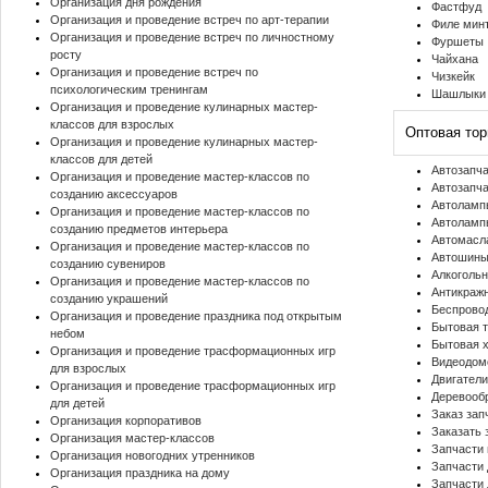
Организация дня рождения
Фастфуд
Организация и проведение встреч по арт-терапии
Филе минт
Организация и проведение встреч по личностному
Фуршеты
росту
Чайхана
Организация и проведение встреч по
Чизкейк
психологическим тренингам
Шашлыки
Организация и проведение кулинарных мастер-
классов для взрослых
Оптовая тор
Организация и проведение кулинарных мастер-
классов для детей
Автозапч
Организация и проведение мастер-классов по
Автозапча
созданию аксессуаров
Автоламп
Организация и проведение мастер-классов по
Автоламп
созданию предметов интерьера
Автомасл
Организация и проведение мастер-классов по
Автошин
созданию сувениров
Алкогольн
Организация и проведение мастер-классов по
Антикраж
созданию украшений
Беспрово
Организация и проведение праздника под открытым
Бытовая 
небом
Бытовая 
Организация и проведение трасформационных игр
Видеодо
для взрослых
Двигатели
Организация и проведение трасформационных игр
Деревооб
для детей
Заказ зап
Организация корпоративов
Заказать 
Организация мастер-классов
Запчасти 
Организация новогодних утренников
Запчасти 
Организация праздника на дому
Запчасти 