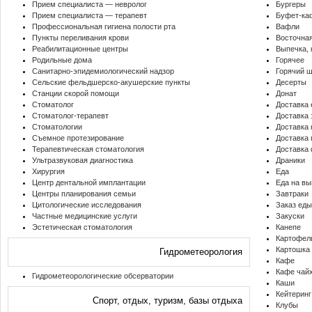
Прием специалиста — невролог
Бургеры
Прием специалиста — терапевт
Буфет-ка
Профессиональная гигиена полости рта
Вафли
Пункты переливания крови
Восточная
Реабилитационные центры
Выпечка, 
Родильные дома
Горячее
Санитарно-эпидемиологический надзор
Горячий 
Сельские фельдшерско-акушерские пункты
Десерты
Станции скорой помощи
Донат
Стоматолог
Доставка
Стоматолог-терапевт
Доставка 
Стоматологии
Доставка 
Съемное протезирование
Доставка 
Терапевтическая стоматология
Доставка
Ультразвуковая диагностика
Драники
Хирургия
Еда
Центр дентальной имплантации
Еда на вы
Центры планирования семьи
Завтраки
Цитологические исследования
Заказ ед
Частные медицинские услуги
Закуски
Эстетическая стоматология
Канепе
Картофел
Картошка
Гидрометеорология
Кафе
Кафе чай
Гидрометеорологические обсерватории
Каши
Кейтеринг
Спорт, отдых, туризм, базы отдыха
Клубы