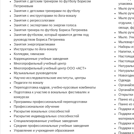
Занятия с детским тренером по футболу Борисом
упаковка
Петреневым
Мыло ручн
Занятия с детскими тренерами по футболу
Мыло руч
Занятия с инструкторами по йога-вокалу
Мыло руч
Занятия с регрессологами
отдушки, 
Занятия с экспертами по энергии голоса
овощи, фр
Занятия тренера по футболу Бориса Петренева
Мыло ручн
Занятия футболом, который нравится детям под
Мыло. Уни
руководством Бориса Петренева
Мыловар 
Занятия энергопрактиками
Наборы и
Инструкторы по йога-вокалу
Напитки, 
Колледжи, гимназии
Настояща
Коррекционные учебные заведения
Настояща
Многопрофильный учебный центр
Натураль
Многопрофильный учебный центр ООО «АСТ»
Натураль
Музыкальные руководители
Новогодн
Научно-исследовательские институты, центры
Одежда
Педагоги по вокалу
Переподготовка кадров, учебно-курсовые комбинаты
Органайзе
Подготовка к участию в вокальных фестивалях и
Открытки 
конкурсах
Панно из 
Программы профессиональной переподготовки
Панно из 
Профессиональное обучение
Подарки и
Раскрытие вокальных способностей
Подарки и
Раскрытие индивидуальных способностей
материало
Специализированные учебные заведения
Подарки и
Средние профессиональные учебные заведения
Подарки к
Управление и учреждения образования
Подарки к