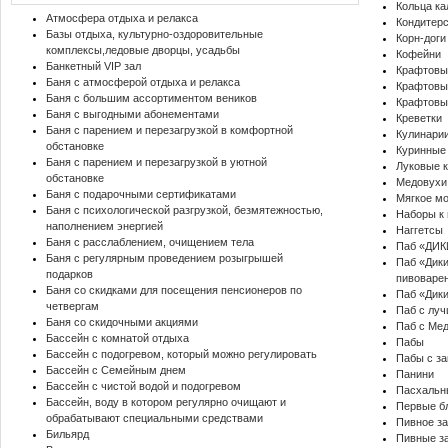
Кольца к
Атмосфера отдыха и релакса
Кондитер
Базы отдыха, культурно-оздоровительные
Корн-доги
комплексы,ледовые дворцы, усадьбы
Кофейни
Банкетный VIP зал
Крафтовы
Баня с атмосферой отдыха и релакса
Крафтовы
Баня с большим ассортиментом веников
Крафтовы
Баня с выгодными абонементами
Креветки
Баня с парением и перезагрузкой в комфортной
Кулинари
обстановке
Куринные
Баня с парением и перезагрузкой в уютной
Луковые 
обстановке
Медовухи
Баня с подарочными сертификатами
Мягкое м
Баня с психологической разгрузкой, безмятежностью,
Наборы к
наполнением энергией
Наггетсы
Баня с расслаблением, очищением тела
Паб «ДИ
Баня с регулярным проведением розыгрышей
Паб «Дики
подарков
пивоваре
Баня со скидками для посещения пенсионеров по
Паб «Дик
четвергам
Паб с лу
Баня со скидочными акциями
Паб с Ме
Бассейн с комнатой отдыха
Пабы
Бассейн с подогревом, который можно регулировать
Пабы с з
Бассейн с Семейным днем
Панини
Бассейн с чистой водой и подогревом
Пасхальн
Бассейн, воду в котором регулярно очищают и
Первые б
обрабатывают специальными средствами
Пивное з
Бильярд
Пивные з