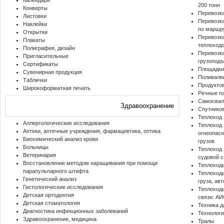
Календари
200 тонн
Конверты
Перевозка
Листовки
Перевозка
Наклейки
по маршр
Открытки
Перевозка
Плакаты
теплоход
Полиграфия, дизайн
Перевозк
Пригласительные
грузоподъ
Сертификаты
Площадки
Сувенирная продукция
Поливалк
Таблички
Продукто
Широкоформатная печать
Речные п
Самосва
Здравоохранение
Спутнико
Теплоход
Аллергологические исследования
Теплоход
Аптеки, аптечные учреждения, фармацевтика, оптика
огнеопасн
Биохимический анализ крови
грузов
Больницы
Теплоход
Ветеринария
судовой 
Восстановление методом наращивания при помощи
Теплоход
парапульпарного штифта
Теплоходы
Генетический анализ
груза, ав
Гистологические исследования
Теплоход
Детская ортодонтия
связи: А
Детская стоматология
Техника д
Диагностика инфекционных заболеваний
Технологи
Здравоохранение, медицина
Тралы