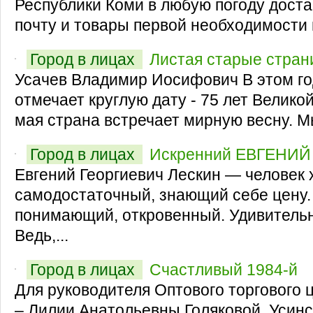
Республики Коми в любую погоду дост
почту и товары первой необходимости 
Город в лицах
Листая старые стра
Усачев Владимир Иосифович В этом го
отмечает круглую дату - 75 лет Велико
мая страна встречает мирную весну. М
Город в лицах
Искренний ЕВГЕНИ
Евгений Георгиевич Лескин — человек
самодостаточный, знающий себе цену
понимающий, откровенный. Удивительн
Ведь,...
Город в лицах
Счастливый 1984-й
Для руководителя Оптового торгового 
– Лилии Анатольевны Голяковой, Усинс