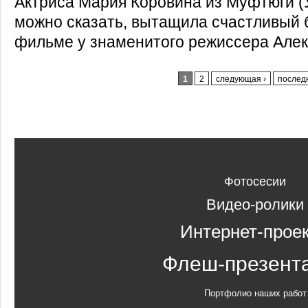
Актриса Мария Коровина из Муфтюги (У
можно сказать, вытащила счастливый б
фильме у знаменитого режиссера Алек
Страницы
1
2
следующая ›
послед
Фотосесии
Видео-ролики
Интернет-прое
Флеш-презент
Портфолио наших работ