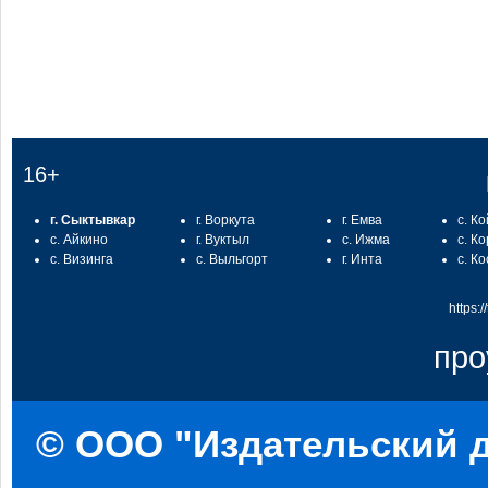
16+
г. Сыктывкар
г. Воркута
г. Емва
с. К
с. Айкино
г. Вуктыл
с. Ижма
с. К
с. Визинга
с. Выльгорт
г. Инта
с. К
https:
про
© ООО "Издательский д