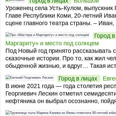
Город в лицах
Большой
Уроженец села Усть-Кулом, выпускник 
Главе Республики Коми, 20-летний Ива
сцене главного театра страны. – Иван, к
Город в
Маргариту» и место под солнцем
Под Новый год принято рассказывать с
сказочные истории. Про то, как жил че
обыденной жизнью, и вдруг… Такая исто
Город в лицах
Евге
В июне 2021 года — года столетия рес
Георгиевич Лескин отметил семидесят
нефтяника он выбрал осознанно, пойдя 