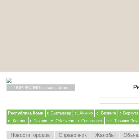
Р
ПОРТФОЛИО наших сайтов
Форма поиска
Республика Коми
г. Сыктывкар
с. Айкино
с. Визинга
г. Воркута
с. Кослан
г. Печора
с. Объячево
г. Сосногорск
пгт. Троицко-Печ
Новости городов
Справочник
Жалобы
Объяв