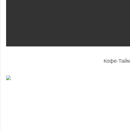
Кофе-Тай
: