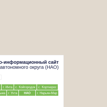
о-информационный сайт
 автономного округа (НАО)
г. Инта
с. Койгородок
с. Корткерос
льма
г. Ухта
НАО
г. Нарьян-Мар