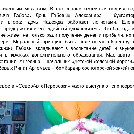
слаженный механизм. В его основе семейный подряд по
вича Габова. Дочь Габовых Александра – бухгалте
 и вторая дочь Надежда работают логистами. Елен
ь предприятия и его идейный вдохновитель. Это благодар
ие живёт не только ради получения денег и прибыли, но 
фере. Моральный принцип быть полезными обществу 
жизни Габовы вкладывают в воспитание детей и внуков
и в кружках дополнительного образования. Маргарита 
атания, Ангелина – начальник «Детской железной дороги»
абовых Ринат Артемьев – бомбардир сосногорской хоккейно
шевое и «СеверАвтоПеревозки» часто выступают спонсоро