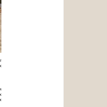
т
х
я
х
ж