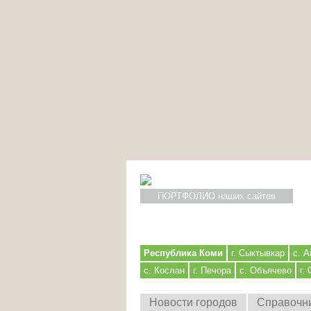
ПОРТФОЛИО наших сайтов
Республика Коми
г. Сыктывкар
с. А
с. Кослан
г. Печора
с. Объячево
г.
Новости городов
Справочн