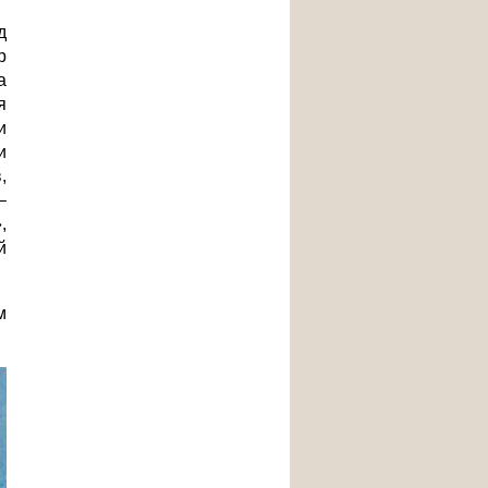
д
р
а
я
и
и
,
–
,
й
м