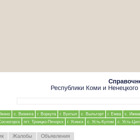
Справочн
Республики Коми и Ненецкого
Форма поиска
йкино
с. Визинга
г. Воркута
г. Вуктыл
с. Выльгорт
г. Емва
с. Ижма
 Сосногорск
пгт. Троицко-Печорск
г. Усинск
с. Усть-Кулом
с. Усть-Ци
ик
Жалобы
Объявления