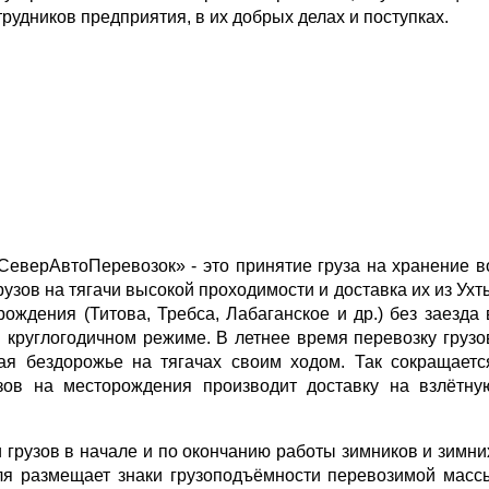
рудников предприятия, в их добрых делах и поступках.
еверАвтоПеревозок» - это принятие груза на хранение в
рузов на тягачи высокой проходимости и доставка их из Ухт
ождения (Титова, Требса, Лабаганское и др.) без заезда 
в круглогодичном режиме. В летнее время перевозку грузо
ая бездорожье на тягачах своим ходом. Так сокращаетс
зов на месторождения производит доставку на взлётну
 грузов в начале и по окончанию работы зимников и зимни
ля размещает знаки грузоподъёмности перевозимой масс