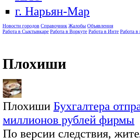
г. Нарьян-Мар
Новости городов
Справочник
Жалобы
Объявления
Работа в Сыктывкаре
Работа в Воркуте
Работа в Инте
Работа в
Плохиши
Плохиши
Бухгалтера отпр
миллионов рублей фирмы
По версии следствия, жит