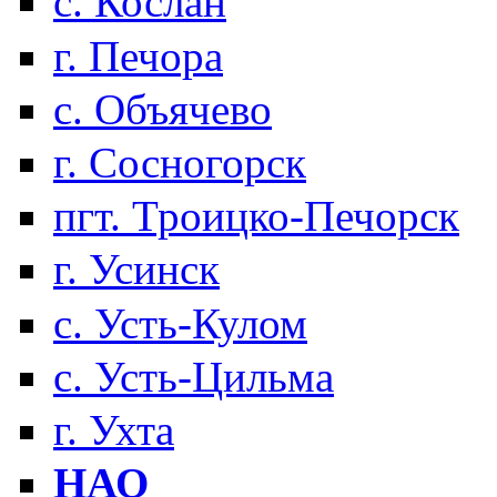
с. Кослан
г. Печора
с. Объячево
г. Сосногорск
пгт. Троицко-Печорск
г. Усинск
с. Усть-Кулом
с. Усть-Цильма
г. Ухта
НАО