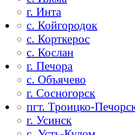
г. Инта
с. Койгородок
с. Корткерос
с. Кослан
г. Печора
с. Объячево
г. Сосногорск
пгт. Троицко-Печорс
г. Усинск
с. Усть-Кулом