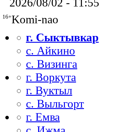
2026/08/02 - 11:55
Komi-nao
16+
г. Сыктывкар
с. Айкино
с. Визинга
г. Воркута
г. Вуктыл
с. Выльгорт
г. Емва
с. Ижма