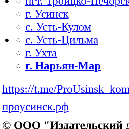
пгт. Троицко-Печорс
г. Усинск
с. Усть-Кулом
с. Усть-Цильма
г. Ухта
г. Нарьян-Мар
https://t.me/ProUsinsk_ko
проусинск.рф
© ООО "Издательский д