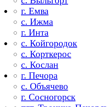
с. Выльгорт
г. Емва
с. Ижма
г. Инта
с. Койгородок
с. Корткерос
с. Кослан
г. Печора
с. Объячево
г. Сосногорск