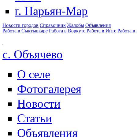
г. Нарьян-Мар
Новости городов
Справочник
Жалобы
Объявления
Работа в Сыктывкаре
Работа в Воркуте
Работа в Инте
Работа в
с. Объячево
О селе
Фотогалерея
Новости
Статьи
Объявления