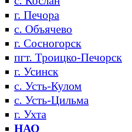
с. Кослан
г. Печора
с. Объячево
г. Сосногорск
пгт. Троицко-Печорск
г. Усинск
с. Усть-Кулом
с. Усть-Цильма
г. Ухта
НАО