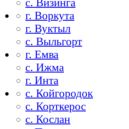
с. Визинга
г. Воркута
г. Вуктыл
с. Выльгорт
г. Емва
с. Ижма
г. Инта
с. Койгородок
с. Корткерос
с. Кослан