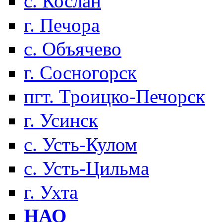
с. Кослан
г. Печора
с. Объячево
г. Сосногорск
пгт. Троицко-Печорск
г. Усинск
с. Усть-Кулом
с. Усть-Цильма
г. Ухта
НАО