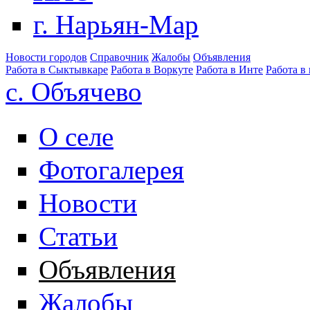
г. Нарьян-Мар
Новости городов
Справочник
Жалобы
Объявления
Работа в Сыктывкаре
Работа в Воркуте
Работа в Инте
Работа в
с. Объячево
О селе
Фотогалерея
Новости
Статьи
Объявления
Жалобы