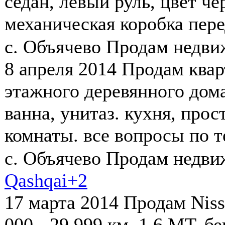
седан, левый руль, цвет чё
механическая коробка перед
с. Объячево
Продам недв
8 апреля 2014
Продам кварт
этажного деревянного дома
ванна, унитаз. кухня, про
комнаты. все вопросы по те
с. Объячево
Продам недв
Qashqai+2
17 марта 2014
Продам Niss
000 - 29 999 км, 1.6 МТ, б