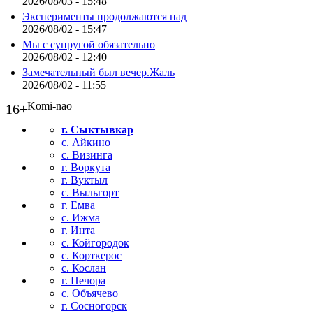
2026/08/03 - 15:48
Эксперименты продолжаются над
2026/08/02 - 15:47
Мы с супругой обязательно
2026/08/02 - 12:40
Замечательный был вечер.Жаль
2026/08/02 - 11:55
Komi-nao
16+
г. Сыктывкар
с. Айкино
с. Визинга
г. Воркута
г. Вуктыл
с. Выльгорт
г. Емва
с. Ижма
г. Инта
с. Койгородок
с. Корткерос
с. Кослан
г. Печора
с. Объячево
г. Сосногорск