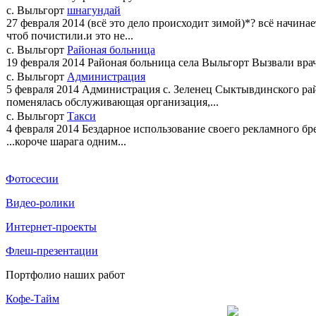
с. Выльгорт
шнагундай
27 февраля 2014
(всё это дело происходит зимой)*? всё начина
чтоб почистили.и это не...
с. Выльгорт
Районая больница
19 февраля 2014
Районая больница села Выльгорт Вызвали врача
с. Выльгорт
Администрация
5 февраля 2014
Администрация с. Зеленец Сыктывдинского рай
поменялась обслуживающая организация,...
с. Выльгорт
Такси
4 февраля 2014
Бездарное использование своего рекламного бр
...короче шарага одним...
Фотосесии
Видео-ролики
Интернет-проекты
Флеш-презентации
Портфолио наших работ
Кофе-Тайм