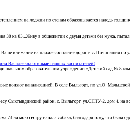
отеплением на лоджии по стенам образовывается наледь толщино
ева 38 кв 83...Живу в общежитии с двумя детьми без мужа, пыт
аше внимание на плохое состояние дорог в с. Пичипашня по ули
ина Васильевна отнимает наших воспитателей!
дошкольном образовательном учреждении «Детский сад № 8 ком
орые воняют канализацией. В селе Выльгорт, по ул.О. Мальцевой
есу Сыктывдинский район, с. Выльгорт, ул.СПТУ-2, дом 4, на в
ма 73 на мою сестру напала собака, благодаря тому, что была оде