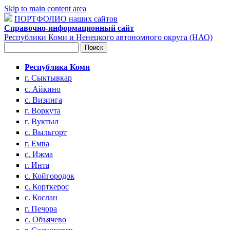
Skip to main content area
ПОРТФОЛИО наших сайтов
Справочно-информационный сайт
Республики Коми и Ненецкого автономного округа (НАО)
Поиск
Форма поиска
Республика Коми
г. Сыктывкар
с. Айкино
с. Визинга
г. Воркута
г. Вуктыл
с. Выльгорт
г. Емва
с. Ижма
г. Инта
с. Койгородок
с. Корткерос
с. Кослан
г. Печора
с. Объячево