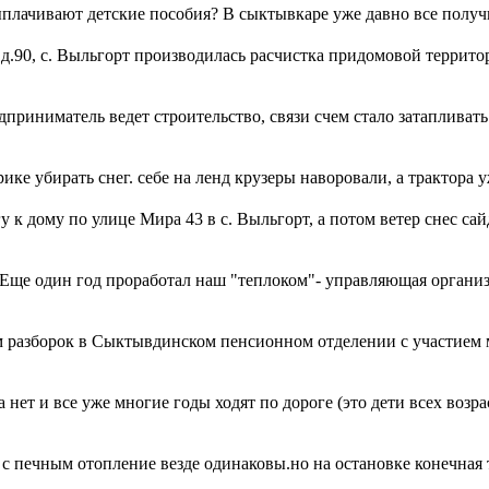
ыплачивают детские пособия? В сыктывкаре уже давно все получи
, д.90, с. Выльгорт производилась расчистка придомовой терри
приниматель ведет строительство, связи счем стало затапливат
ке убирать снег. себе на ленд крузеры наворовали, а трактора у
ому по улице Мира 43 в с. Выльгорт, а потом ветер снес сайдинг с
 Еще один год проработал наш "теплоком"- управляющая орган
разборок в Сыктывдинском пенсионном отделении с участием м
 нет и все уже многие годы ходят по дороге (это дети всех возр
 с печным отопление везде одинаковы.но на остановке конечная 