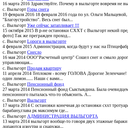
16 марта 2016
Здравствуйте. Почему в выльгорте вовремя не в
с. Выльгорт
Горы снега
19 февраля 2016
18 февраля 2016 года по ул. Ольги Мальцевой
"Благоустройство". Весь снег был...
с. Выльгорт
Уже сейчас затапливает !!!
15 октября 2015
В р-не остановки СХХТ с Выльгорт некий пред
фото] Так же прегражден проход...
с. Выльгорт
Lороги в выльгорте
4 февраля 2015
Администрация, когда будут у нас на Птицефабри
с. Выльгорт
Снесло
16 мая 2014
ООО"Расчетный центр" Сошел снег и смыло дорогу к д
управляющая...
с. Выльгорт
Продам квартиру
11 апреля 2014
Теплоком - всему ГОЛОВА Дорогие Зеленчане!
один лимон...... Наши с вами...
с. Выльгорт
Пенсионный фонд
27 марта 2014
Пенсионный фонд Сыктывдина. Была очевидцем 
пенсионного пыталась что-то объяснить. А...
с. Выльгорт
Выльгорт
17 марта 2014
С остановки конечная до остановки сххт тротуара
барабану,глава рк максимум где...
с. Выльгорт
АДМИНИСТРАЦИЯ ВЫЛЬГОРТА
13 марта 2014
выльгорт вообще-то говоря двух этажные бараки
лопаются изнутри и снаружи...