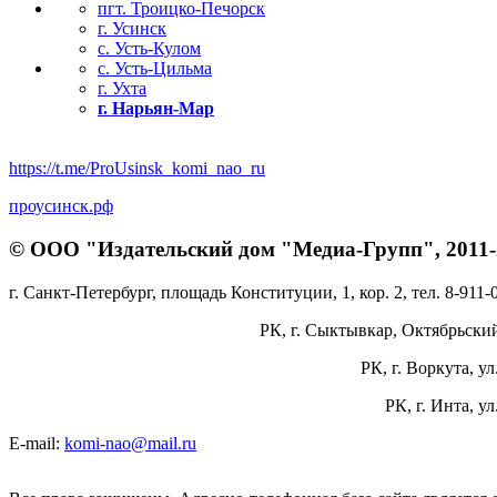
пгт. Троицко-Печорск
г. Усинск
с. Усть-Кулом
с. Усть-Цильма
г. Ухта
г. Нарьян-Мар
https://t.me/ProUsinsk_komi_nao_ru
проусинск.рф
© ООО "Издательский дом "Медиа-Групп", 2011-2
г. Санкт-Петербург, площадь Конституции, 1, кор. 2, тел. 8-911-
РК, г. Сыктывкар, Октябрьский 
РК, г. Воркута, ул
РК, г. Инта, у
E-mail:
komi-nao@mail.ru