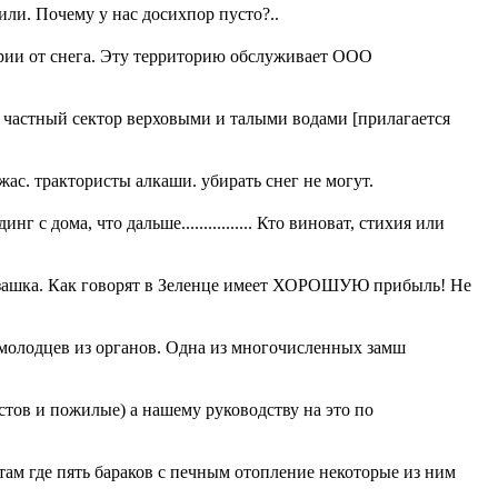
ли. Почему у нас досихпор пусто?..
тории от снега. Эту территорию обслуживает ООО
ь частный сектор верховыми и талыми водами [прилагается
жас. трактористы алкаши. убирать снег не могут.
 дома, что дальше................ Кто виноват, стихия или
изашка. Как говорят в Зеленце имеет ХОРОШУЮ прибыль! Не
олодцев из органов. Одна из многочисленных замш
астов и пожилые) а нашему руководству на это по
там где пять бараков с печным отопление некоторые из ним