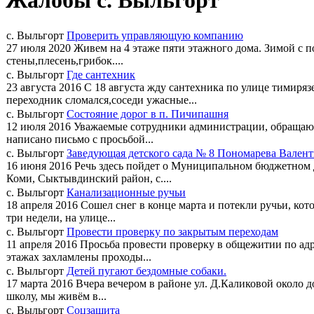
Жалобы с. Выльгорт
с. Выльгорт
Проверить управляющую компанию
27 июля 2020
Живем на 4 этаже пяти этажного дома. Зимой с п
стены,плесень,грибок....
с. Выльгорт
Где сантехник
23 августа 2016
С 18 августа жду сантехника по улице тимиряз
переходник сломался,соседи ужасные...
с. Выльгорт
Состояние дорог в п. Пичипашня
12 июля 2016
Уважаемые сотрудники администрации, обращаю В
написано письмо с просьбой...
с. Выльгорт
Заведующая детского сада № 8 Пономарева Валент
16 июня 2016
Речь здесь пойдет о Муниципальном бюджетном 
Коми, Сыктывдинский район, с....
с. Выльгорт
Канализационные ручьи
18 апреля 2016
Сошел снег в конце марта и потекли ручьи, кот
три недели, на улице...
с. Выльгорт
Провести проверку по закрытым переходам
11 апреля 2016
Просьба провести проверку в общежитии по адр
этажах захламлены проходы...
с. Выльгорт
Детей пугают бездомные собаки.
17 марта 2016
Вчера вечером в районе ул. Д.Каликовой около до
школу, мы живём в...
с. Выльгорт
Соцзащита