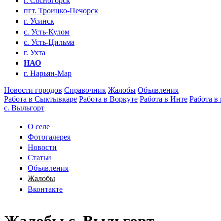
г. Сосногорск
пгт. Троицко-Печорск
г. Усинск
с. Усть-Кулом
с. Усть-Цильма
г. Ухта
НАО
г. Нарьян-Мар
Новости городов
Справочник
Жалобы
Объявления
Работа в Сыктывкаре
Работа в Воркуте
Работа в Инте
Работа в
с. Выльгорт
О селе
Фотогалерея
Новости
Статьи
Объявления
Жалобы
Вконтакте