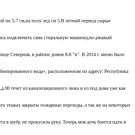
й по 5-7 см,на полу лед см 5.В летний период сырые
алась подключить сама стиральную машинку,но ржавый
це Северная, в районе домов 8-8 "в". В 2014 г. мною было
бинированного вида», расположенном по адресу: Республика
,д.90 течет из канализационного люка и из под дома уже как
сех этажах закрыты пожарные переходы, а так же на некоторых
та в шубу, не прокусила руку. Теперь моя дочь боится идти в