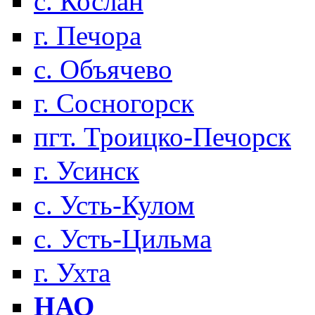
с. Кослан
г. Печора
с. Объячево
г. Сосногорск
пгт. Троицко-Печорск
г. Усинск
с. Усть-Кулом
с. Усть-Цильма
г. Ухта
НАО