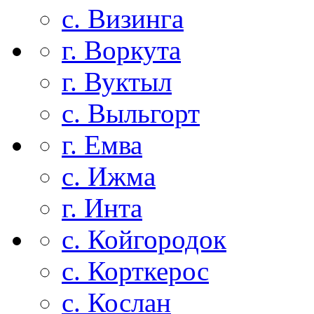
с. Визинга
г. Воркута
г. Вуктыл
с. Выльгорт
г. Емва
с. Ижма
г. Инта
с. Койгородок
с. Корткерос
с. Кослан