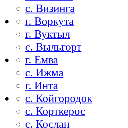
с. Визинга
г. Воркута
г. Вуктыл
с. Выльгорт
г. Емва
с. Ижма
г. Инта
с. Койгородок
с. Корткерос
с. Кослан