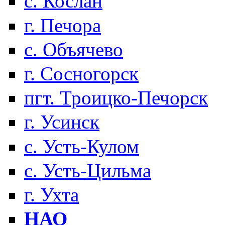
с. Кослан
г. Печора
с. Объячево
г. Сосногорск
пгт. Троицко-Печорск
г. Усинск
с. Усть-Кулом
с. Усть-Цильма
г. Ухта
НАО