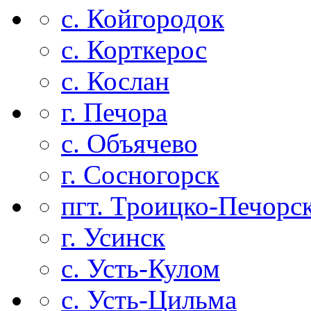
с. Койгородок
с. Корткерос
с. Кослан
г. Печора
с. Объячево
г. Сосногорск
пгт. Троицко-Печорс
г. Усинск
с. Усть-Кулом
с. Усть-Цильма