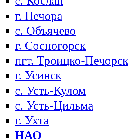
с. Кослан
г. Печора
с. Объячево
г. Сосногорск
пгт. Троицко-Печорск
г. Усинск
с. Усть-Кулом
с. Усть-Цильма
г. Ухта
НАО