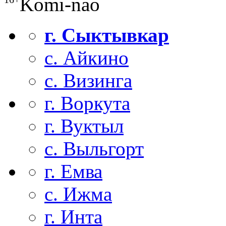
Komi-nao
г. Сыктывкар
с. Айкино
с. Визинга
г. Воркута
г. Вуктыл
с. Выльгорт
г. Емва
с. Ижма
г. Инта