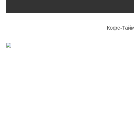
Кофе-Тай
: