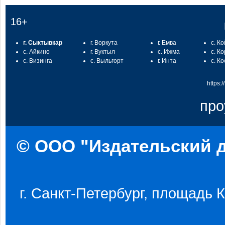
16+
г. Сыктывкар
г. Воркута
г. Емва
с. К
с. Айкино
г. Вуктыл
с. Ижма
с. К
с. Визинга
с. Выльгорт
г. Инта
с. К
https:
про
© ООО "Издательский д
г. Санкт-Петербург, площадь Ко