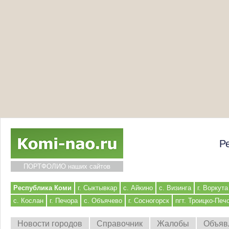
Р
ПОРТФОЛИО наших сайтов
Республика Коми
г. Сыктывкар
с. Айкино
с. Визинга
г. Воркута
с. Кослан
г. Печора
с. Объячево
г. Сосногорск
пгт. Троицко-Печ
Новости городов
Справочник
Жалобы
Объяв