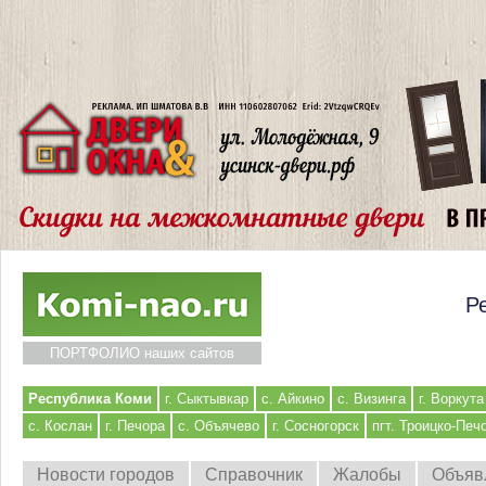
Р
ПОРТФОЛИО наших сайтов
Республика Коми
г. Сыктывкар
с. Айкино
с. Визинга
г. Воркута
с. Кослан
г. Печора
с. Объячево
г. Сосногорск
пгт. Троицко-Печ
Новости городов
Справочник
Жалобы
Объяв