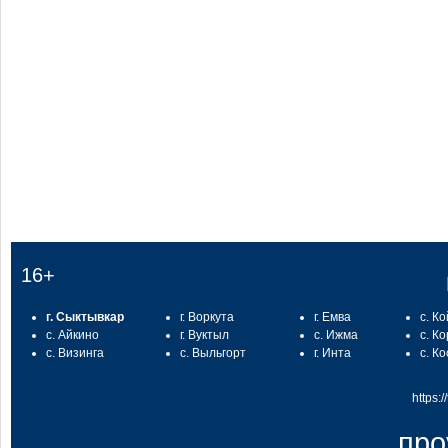
:
16+
г. Сыктывкар
г. Воркута
г. Емва
с. К
с. Айкино
г. Вуктыл
с. Ижма
с. К
с. Визинга
с. Выльгорт
г. Инта
с. К
https:
про