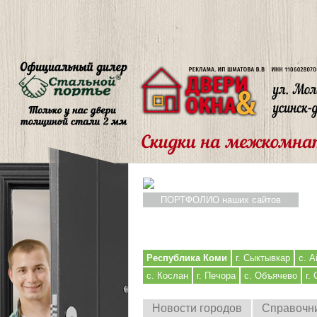
ПОРТФОЛИО наших сайтов
Республика Коми
г. Сыктывкар
с. А
с. Кослан
г. Печора
с. Объячево
г.
Новости городов
Справочн