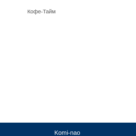
Кофе-Тайм
:
Komi-nao