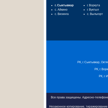
г. Сыктывкар
г. Воркута
с. Айкино
г. Вуктыл
с. Визинга
с. Выльгорт
РК, г. Сыктывкар, Октя
РК, г. Вор
РК, г.
Все права защищены. Адресно-телефонна
Незаконное копирование, тиражирование 