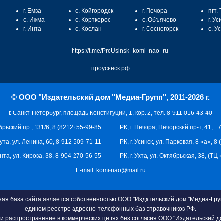
г. Емва
с. Койгородок
г. Печора
пгт.
с. Ижма
с. Корткерос
с. Объячево
г. Ус
г. Инта
с. Кослан
г. Сосногорск
с. У
https://t.me/ProUsinsk_komi_nao_ru
проусинск.рф
© ООО "Издательский дом "Медиа-Групп", 2011-2026 г.
г. Санкт-Петербург, площадь Конституции, 1, кор. 2, тел. 8-911-016-43-40
брьский пр., 131/6, 8 (8212) 55-99-85
РК, г. Печора, Печорский пр-т, 41, +
кута, ул. Ленина, 60, 8-912-509-71-11
РК, г. Усинск, ул. Парковая, 8 «а», 8
 Инта, ул. Кирова, 38, 8-904-270-56-55
РК, г. Ухта, ул. Октябрьская, 38, (Т
E-mail:
komi-nao@mail.ru
я база сайта является собственностью ООО "Издательский дом "Медиа-Груп
едином реестре адресно-телефонных баз справочников РФ.
и распространение в коммерческих целях без согласия ООО "Издательский д