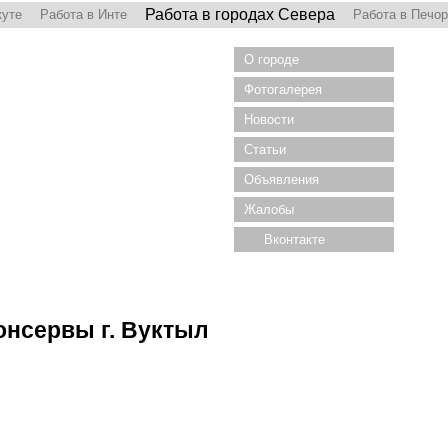
Работа в городах Севера
куте
Работа в Инте
Работа в Печо
О городе
Фотогалерея
Новости
Статьи
Объявления
Жалобы
Вконтакте
онсервы г. Вуктыл