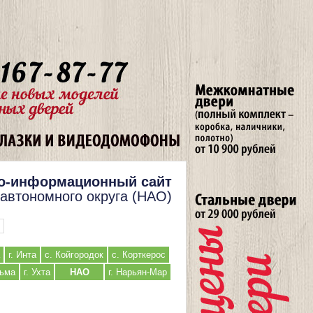
о-информационный сайт
 автономного округа (НАО)
г. Инта
с. Койгородок
с. Корткерос
льма
г. Ухта
НАО
г. Нарьян-Мар