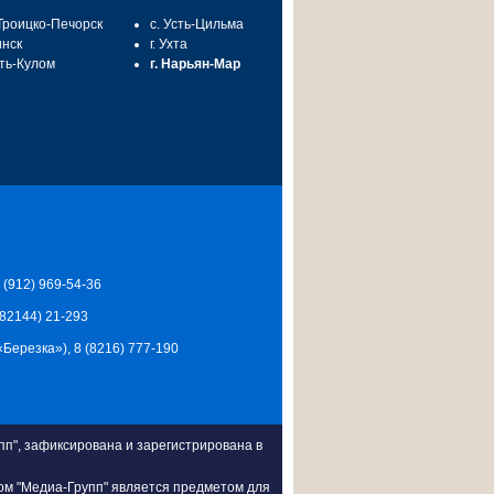
 Троицко-Печорск
с. Усть-Цильма
инск
г. Ухта
сть-Кулом
г. Нарьян-Мар
7 (912) 969-54-36
 (82144) 21-293
Ц «Березка»), 8 (8216) 777-190
п", зафиксирована и зарегистрирована в
ом "Медиа-Групп" является предметом для