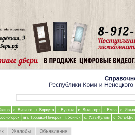
Справочн
Республики Коми и Ненецкого
Форма поиска
йкино
с. Визинга
г. Воркута
г. Вуктыл
с. Выльгорт
г. Емва
с. Ижма
 Сосногорск
пгт. Троицко-Печорск
г. Усинск
с. Усть-Кулом
с. Усть-Ци
ик
Жалобы
Объявления