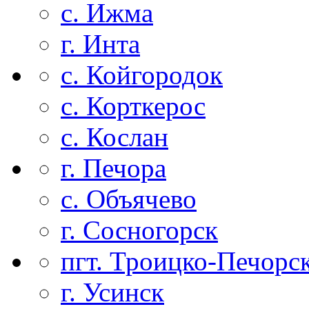
с. Ижма
г. Инта
с. Койгородок
с. Корткерос
с. Кослан
г. Печора
с. Объячево
г. Сосногорск
пгт. Троицко-Печорс
г. Усинск