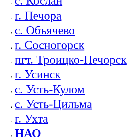
с. Кослан
г. Печора
с. Объячево
г. Сосногорск
пгт. Троицко-Печорск
г. Усинск
с. Усть-Кулом
с. Усть-Цильма
г. Ухта
НАО