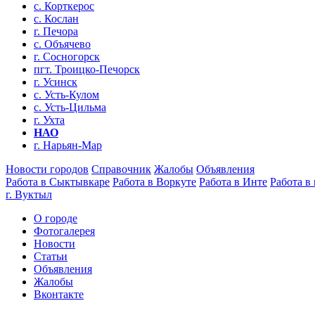
с. Корткерос
с. Кослан
г. Печора
с. Объячево
г. Сосногорск
пгт. Троицко-Печорск
г. Усинск
с. Усть-Кулом
с. Усть-Цильма
г. Ухта
НАО
г. Нарьян-Мар
Новости городов
Справочник
Жалобы
Объявления
Работа в Сыктывкаре
Работа в Воркуте
Работа в Инте
Работа в
г. Вуктыл
О городе
Фотогалерея
Новости
Статьи
Объявления
Жалобы
Вконтакте