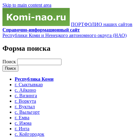
Skip to main content area
ПОРТФОЛИО наших сайтов
Справочно-информационный сайт
Республики Коми и Ненецкого автономного округа (НАО)
Форма поиска
Поиск
Республика Коми
г. Сыктывкар
с. Айкино
с. Визинга
г. Воркута
г. Вуктыл
с. Выльгорт
г. Емва
с. Ижма
г. Инта
с. Койгородок