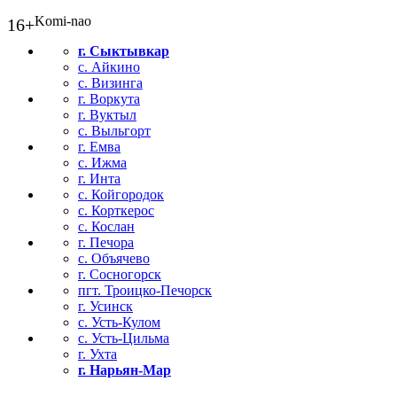
Komi-nao
16+
г. Сыктывкар
с. Айкино
с. Визинга
г. Воркута
г. Вуктыл
с. Выльгорт
г. Емва
с. Ижма
г. Инта
с. Койгородок
с. Корткерос
с. Кослан
г. Печора
с. Объячево
г. Сосногорск
пгт. Троицко-Печорск
г. Усинск
с. Усть-Кулом
с. Усть-Цильма
г. Ухта
г. Нарьян-Мар