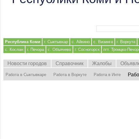
Форма поиска
Республика Коми
г. Сыктывкар
с. Айкино
с. Визинга
г. Воркута
с. Кослан
г. Печора
с. Объячево
г. Сосногорск
пгт. Троицко-Печор
Новости городов
Справочник
Жалобы
Объявл
Рабо
Работа в Сыктывкаре
Работа в Воркуте
Работа в Инте