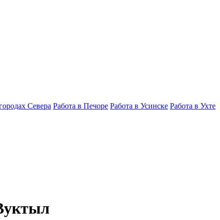
 городах Севера
Работа в Печоре
Работа в Усинске
Работа в Ухте
 Вуктыл