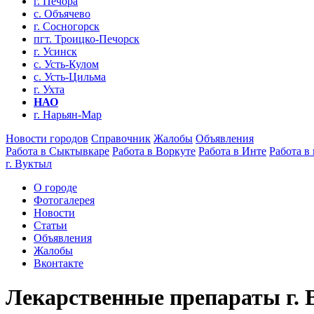
г. Печора
с. Объячево
г. Сосногорск
пгт. Троицко-Печорск
г. Усинск
с. Усть-Кулом
с. Усть-Цильма
г. Ухта
НАО
г. Нарьян-Мар
Новости городов
Справочник
Жалобы
Объявления
Работа в Сыктывкаре
Работа в Воркуте
Работа в Инте
Работа в
г. Вуктыл
О городе
Фотогалерея
Новости
Статьи
Объявления
Жалобы
Вконтакте
Лекарственные препараты г.