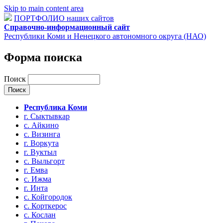
Skip to main content area
ПОРТФОЛИО наших сайтов
Справочно-информационный сайт
Республики Коми и Ненецкого автономного округа (НАО)
Форма поиска
Поиск
Республика Коми
г. Сыктывкар
с. Айкино
с. Визинга
г. Воркута
г. Вуктыл
с. Выльгорт
г. Емва
с. Ижма
г. Инта
с. Койгородок
с. Корткерос
с. Кослан