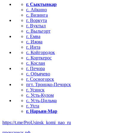
г. Сыктывкар
с. Айкино
с. Визинга
г. Воркута
г. Вуктыл
с. Выльгорт
г. Емва
с. Ижма
г. Инта
с. Койгородок
с. Корткерос
с. Кослан
г. Печора
с. Объячево
г. Сосногорск
пгт. Троицко-Печорск
г. Усинск
с. Усть-Кулом
с. Усть-Цильма
г. Ухта
г. Нарьян-Мар
https://t.me/ProUsinsk_komi_nao_ru
проусинск.рф