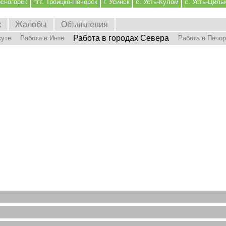
осногорск
пгт. Троицко-Печорск
г. Усинск
с. Усть-Кулом
с. Усть-Циль
к
Жалобы
Объявления
Работа в городах Севера
куте
Работа в Инте
Работа в Печо