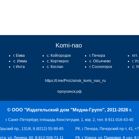
Komi-nao
г. Емва
с. Койгородок
г. Печора
пгт
с. Ижма
с. Корткерос
с. Объячево
г. У
г. Инта
с. Кослан
г. Сосногорск
с. 
https://t.me/ProUsinsk_komi_nao_ru
проусинск.рф
© ООО "Издательский дом "Медиа-Групп", 2011-2026 г.
г. Санкт-Петербург, площадь Конституции, 1, кор. 2, тел. 8-911-016-43-40
брьский пр., 131/6, 8 (8212) 55-99-85
РК, г. Печора, Печорский пр-т, 41, +
кута, ул. Ленина, 60, 8-912-509-71-11
РК, г. Усинск, ул. Парковая, 8 «а», 8