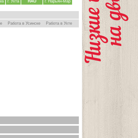
ма
г. Ухта
НАО
г. Нарьян-Мар
ре
Работа в Усинске
Работа в Ухте