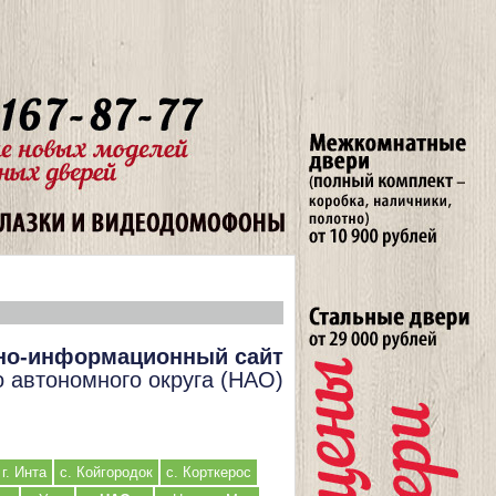
но-информационный сайт
о автономного округа (НАО)
г. Инта
с. Койгородок
с. Корткерос