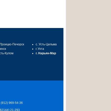
. Троицко-Печорск
с. Усть-Цильма
синск
г. Ухта
Усть-Кулом
г. Нарьян-Мар
7 (912) 969-54-36
 (82144) 21-293