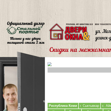
Республика Коми
г. Сыктывкар
с. Ай