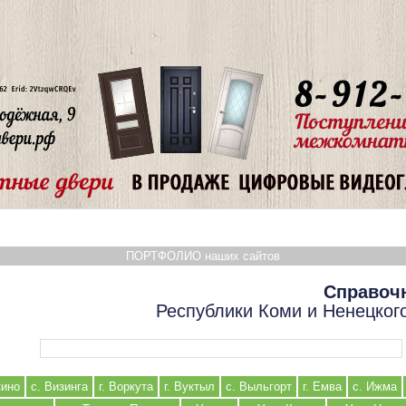
ПОРТФОЛИО наших сайтов
Справоч
Республики Коми и Ненецког
Форма поиска
кино
с. Визинга
г. Воркута
г. Вуктыл
с. Выльгорт
г. Емва
с. Ижма