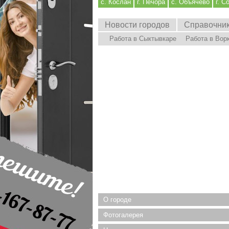
с. Кослан
г. Печора
с. Объячево
г. С
Новости городов
Справочни
Работа в Сыктывкаре
Работа в Вор
О городе
Фотогалерея