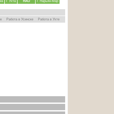
ма
г. Ухта
НАО
г. Нарьян-Мар
ре
Работа в Усинске
Работа в Ухте