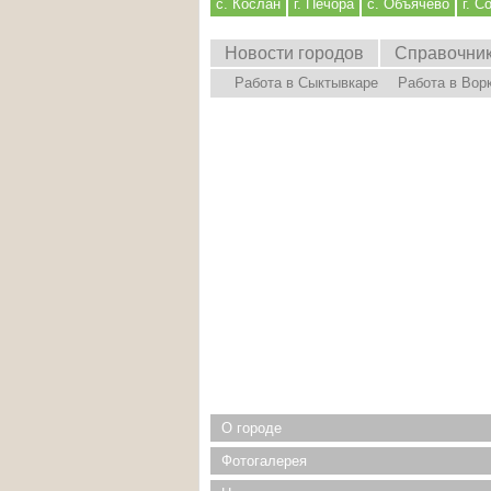
с. Кослан
г. Печора
с. Объячево
г. С
Новости городов
Справочни
Работа в Сыктывкаре
Работа в Вор
О городе
Фотогалерея