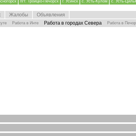
осногорск
пгт. Троицко-Печорск
г. Усинск
с. Усть-Кулом
с. Усть-Циль
к
Жалобы
Объявления
Работа в городах Севера
куте
Работа в Инте
Работа в Печо