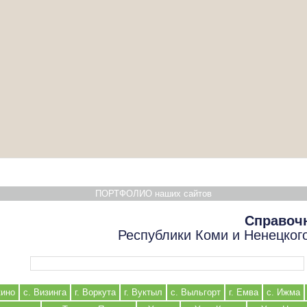
ПОРТФОЛИО наших сайтов
Справоч
Республики Коми и Ненецког
Форма поиска
кино
с. Визинга
г. Воркута
г. Вуктыл
с. Выльгорт
г. Емва
с. Ижма