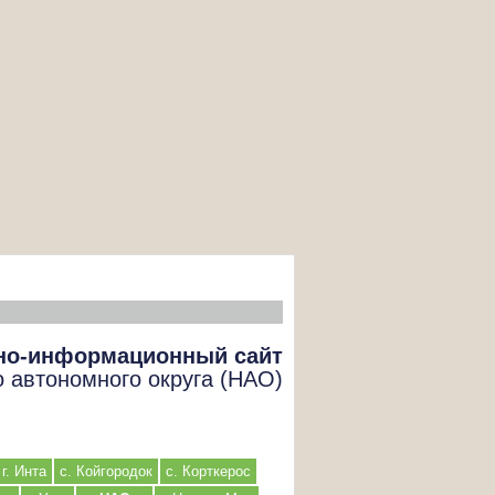
но-информационный сайт
о автономного округа (НАО)
г. Инта
с. Койгородок
с. Корткерос