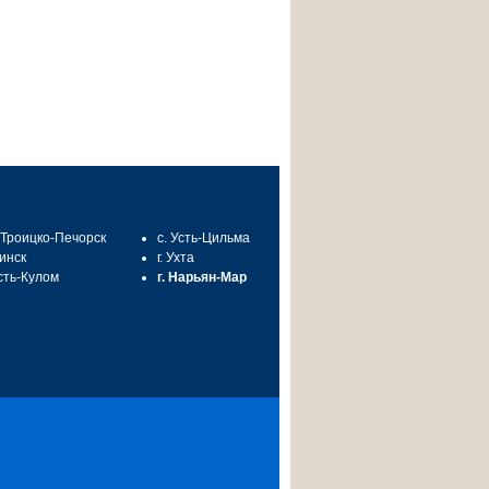
. Троицко-Печорск
с. Усть-Цильма
синск
г. Ухта
Усть-Кулом
г. Нарьян-Мар