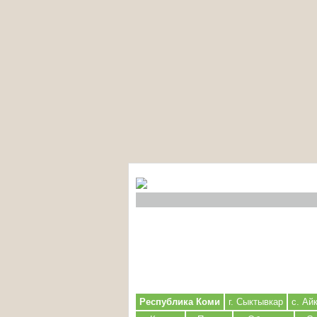
Республика Коми
г. Сыктывкар
с. Ай