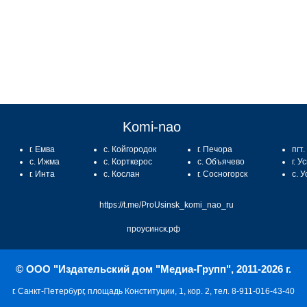
Komi-nao
г. Емва
с. Койгородок
г. Печора
пгт
с. Ижма
с. Корткерос
с. Объячево
г. У
г. Инта
с. Кослан
г. Сосногорск
с. 
https://t.me/ProUsinsk_komi_nao_ru
проусинск.рф
© ООО "Издательский дом "Медиа-Групп", 2011-2026 г.
г. Санкт-Петербург, площадь Конституции, 1, кор. 2, тел. 8-911-016-43-40