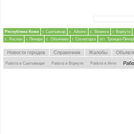
Форма поиска
Республика Коми
г. Сыктывкар
с. Айкино
с. Визинга
г. Воркута
с. Кослан
г. Печора
с. Объячево
г. Сосногорск
пгт. Троицко-Печор
Новости городов
Справочник
Жалобы
Объявл
Рабо
Работа в Сыктывкаре
Работа в Воркуте
Работа в Инте