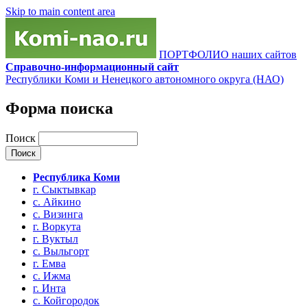
Skip to main content area
ПОРТФОЛИО наших сайтов
Справочно-информационный сайт
Республики Коми и Ненецкого автономного округа (НАО)
Форма поиска
Поиск
Республика Коми
г. Сыктывкар
с. Айкино
с. Визинга
г. Воркута
г. Вуктыл
с. Выльгорт
г. Емва
с. Ижма
г. Инта
с. Койгородок