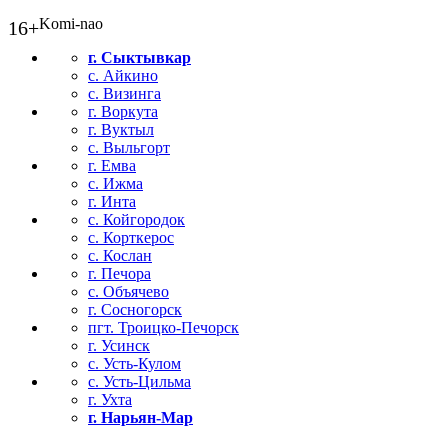
Komi-nao
16+
г. Сыктывкар
с. Айкино
с. Визинга
г. Воркута
г. Вуктыл
с. Выльгорт
г. Емва
с. Ижма
г. Инта
с. Койгородок
с. Корткерос
с. Кослан
г. Печора
с. Объячево
г. Сосногорск
пгт. Троицко-Печорск
г. Усинск
с. Усть-Кулом
с. Усть-Цильма
г. Ухта
г. Нарьян-Мар