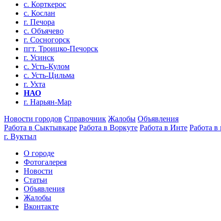
с. Корткерос
с. Кослан
г. Печора
с. Объячево
г. Сосногорск
пгт. Троицко-Печорск
г. Усинск
с. Усть-Кулом
с. Усть-Цильма
г. Ухта
НАО
г. Нарьян-Мар
Новости городов
Справочник
Жалобы
Объявления
Работа в Сыктывкаре
Работа в Воркуте
Работа в Инте
Работа в
г. Вуктыл
О городе
Фотогалерея
Новости
Статьи
Объявления
Жалобы
Вконтакте