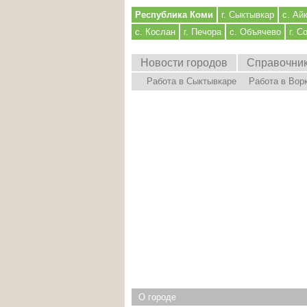
Республика Коми
г. Сыктывкар
с. Ай
с. Кослан
г. Печора
с. Объячево
г. С
Новости городов
Справочни
Работа в Сыктывкаре
Работа в Вор
О городе