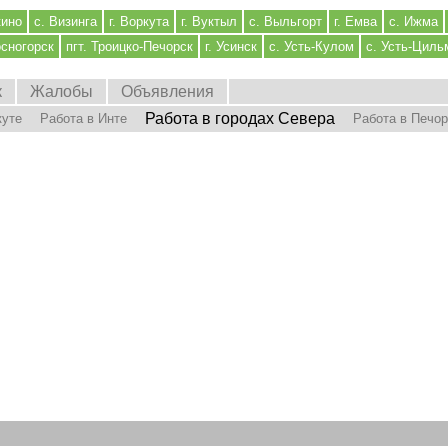
кино
с. Визинга
г. Воркута
г. Вуктыл
с. Выльгорт
г. Емва
с. Ижма
осногорск
пгт. Троицко-Печорск
г. Усинск
с. Усть-Кулом
с. Усть-Циль
к
Жалобы
Объявления
Работа в городах Севера
куте
Работа в Инте
Работа в Печо