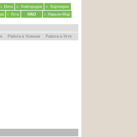
г. Инта
с. Койгородок
с. Корткерос
ма
г. Ухта
НАО
г. Нарьян-Мар
ре
Работа в Усинске
Работа в Ухте