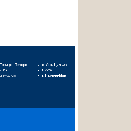
. Троицко-Печорск
с. Усть-Цильма
синск
г. Ухта
Усть-Кулом
г. Нарьян-Мар