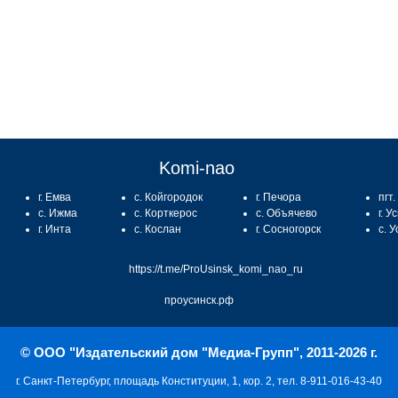
Komi-nao
г. Емва
с. Койгородок
г. Печора
пгт
с. Ижма
с. Корткерос
с. Объячево
г. У
г. Инта
с. Кослан
г. Сосногорск
с. 
https://t.me/ProUsinsk_komi_nao_ru
проусинск.рф
© ООО "Издательский дом "Медиа-Групп", 2011-2026 г.
г. Санкт-Петербург, площадь Конституции, 1, кор. 2, тел. 8-911-016-43-40