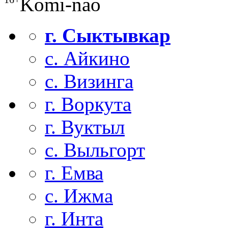
Komi-nao
г. Сыктывкар
с. Айкино
с. Визинга
г. Воркута
г. Вуктыл
с. Выльгорт
г. Емва
с. Ижма
г. Инта