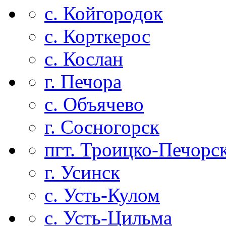
с. Койгородок
с. Корткерос
с. Кослан
г. Печора
с. Объячево
г. Сосногорск
пгт. Троицко-Печорс
г. Усинск
с. Усть-Кулом
с. Усть-Цильма