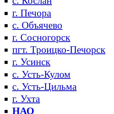
с. Кослан
г. Печора
с. Объячево
г. Сосногорск
пгт. Троицко-Печорск
г. Усинск
с. Усть-Кулом
с. Усть-Цильма
г. Ухта
НАО