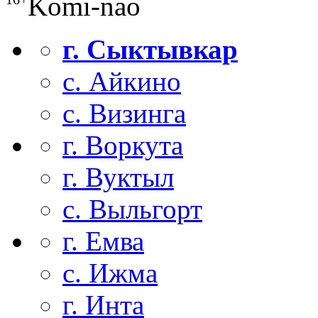
Komi-nao
г. Сыктывкар
с. Айкино
с. Визинга
г. Воркута
г. Вуктыл
с. Выльгорт
г. Емва
с. Ижма
г. Инта