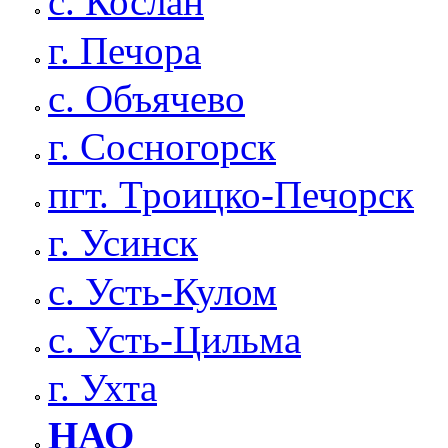
с. Кослан
г. Печора
с. Объячево
г. Сосногорск
пгт. Троицко-Печорск
г. Усинск
с. Усть-Кулом
с. Усть-Цильма
г. Ухта
НАО