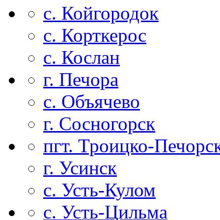
с. Койгородок
с. Корткерос
с. Кослан
г. Печора
с. Объячево
г. Сосногорск
пгт. Троицко-Печорс
г. Усинск
с. Усть-Кулом
с. Усть-Цильма