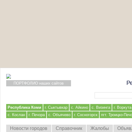
Р
ПОРТФОЛИО наших сайтов
Форма поиска
Республика Коми
г. Сыктывкар
с. Айкино
с. Визинга
г. Воркута
с. Кослан
г. Печора
с. Объячево
г. Сосногорск
пгт. Троицко-Печ
Новости городов
Справочник
Жалобы
Объяв