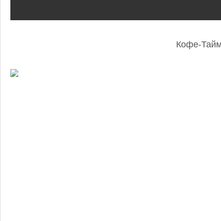
Кофе-Тай
: