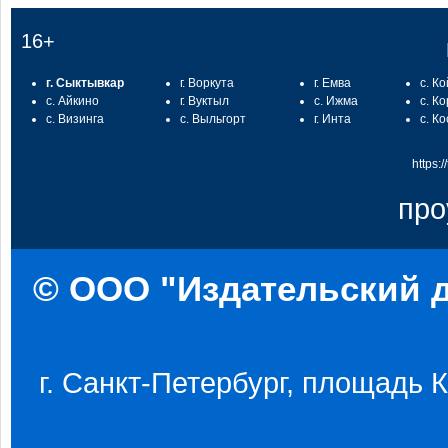
16+
г. Сыктывкар
г. Воркута
г. Емва
с. К
с. Айкино
г. Вуктыл
с. Ижма
с. К
с. Визинга
с. Выльгорт
г. Инта
с. К
https:
про
© ООО "Издательский д
г. Санкт-Петербург, площадь Ко