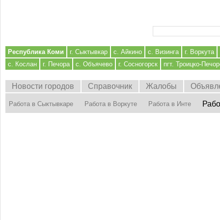
Форма поиска
Республика Коми
г. Сыктывкар
с. Айкино
с. Визинга
г. Воркута
с. Кослан
г. Печора
с. Объячево
г. Сосногорск
пгт. Троицко-Печор
Новости городов
Справочник
Жалобы
Объявл
Рабо
Работа в Сыктывкаре
Работа в Воркуте
Работа в Инте