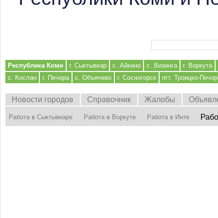
Форма поиска
Республика Коми
г. Сыктывкар
с. Айкино
с. Визинга
г. Воркута
с. Кослан
г. Печора
с. Объячево
г. Сосногорск
пгт. Троицко-Печор
Новости городов
Справочник
Жалобы
Объявл
Рабо
Работа в Сыктывкаре
Работа в Воркуте
Работа в Инте