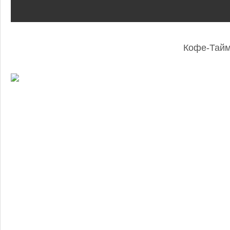
Кофе-Тай
: