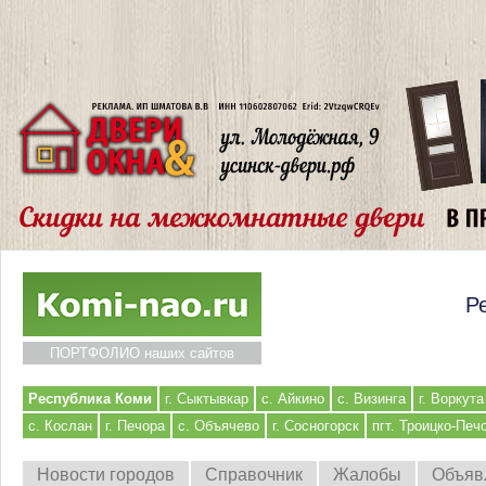
Р
ПОРТФОЛИО наших сайтов
Республика Коми
г. Сыктывкар
с. Айкино
с. Визинга
г. Воркута
с. Кослан
г. Печора
с. Объячево
г. Сосногорск
пгт. Троицко-Печ
Новости городов
Справочник
Жалобы
Объяв