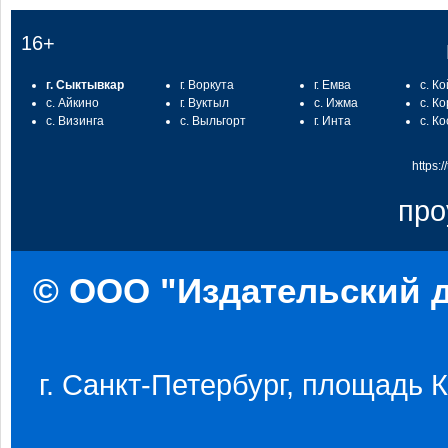
16+
г. Сыктывкар
г. Воркута
г. Емва
с. К
с. Айкино
г. Вуктыл
с. Ижма
с. К
с. Визинга
с. Выльгорт
г. Инта
с. К
https:
про
© ООО "Издательский д
г. Санкт-Петербург, площадь Ко