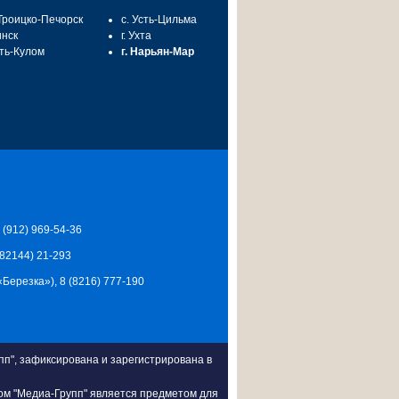
 Троицко-Печорск
с. Усть-Цильма
инск
г. Ухта
сть-Кулом
г. Нарьян-Мар
7 (912) 969-54-36
 (82144) 21-293
Ц «Березка»), 8 (8216) 777-190
п", зафиксирована и зарегистрирована в
ом "Медиа-Групп" является предметом для