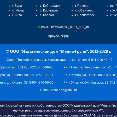
г. Емва
с. Койгородок
г. Печора
пгт.
с. Ижма
с. Корткерос
с. Объячево
г. Ус
г. Инта
с. Кослан
г. Сосногорск
с. У
https://t.me/ProUsinsk_komi_nao_ru
проусинск.рф
© ООО "Издательский дом "Медиа-Групп", 2011-2026 г.
г. Санкт-Петербург, площадь Конституции, 1, кор. 2, тел. 8-911-016-43-40
брьский пр., 131/6, 8 (8212) 55-99-85
РК, г. Печора, Печорский пр-т, 41, +
кута, ул. Ленина, 60, 8-912-509-71-11
РК, г. Усинск, ул. Парковая, 8 «а», 8
 Инта, ул. Кирова, 38, 8-904-270-56-55
РК, г. Ухта, ул. Октябрьская, 38, (Т
E-mail:
komi-nao@mail.ru
я база сайта является собственностью ООО "Издательский дом "Медиа-Груп
едином реестре адресно-телефонных баз справочников РФ.
и распространение в коммерческих целях без согласия ООО "Издательский д