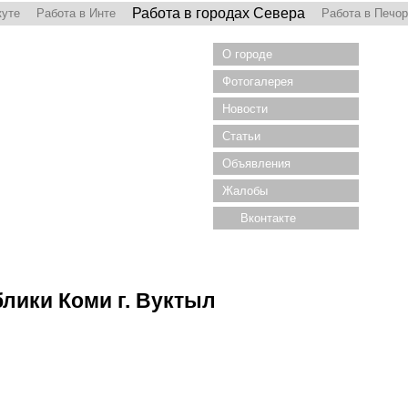
Работа в городах Севера
куте
Работа в Инте
Работа в Печо
О городе
Фотогалерея
Новости
Статьи
Объявления
Жалобы
Вконтакте
лики Коми г. Вуктыл