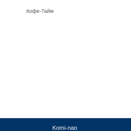
Кофе-Тайм
:
Komi-nao