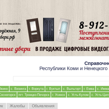
Справочн
Республики Коми и Ненецкого
Форма поиска
йкино
с. Визинга
г. Воркута
г. Вуктыл
с. Выльгорт
г. Емва
с. Ижма
 Сосногорск
пгт. Троицко-Печорск
г. Усинск
с. Усть-Кулом
с. Усть-Ци
ик
Жалобы
Объявления