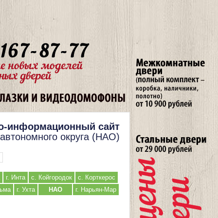
о-информационный сайт
 автономного округа (НАО)
г. Инта
с. Койгородок
с. Корткерос
льма
г. Ухта
НАО
г. Нарьян-Мар