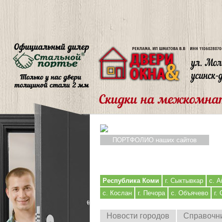
ПОРТФОЛИО наших сайтов
Республика Коми
г. Сыктывкар
с. А
с. Кослан
г. Печора
с. Объячево
г.
Новости городов
Справочн