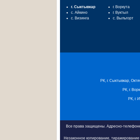
г. Сыктывкар
г. Воркута
с. Айкино
г. Вуктыл
с. Визинга
с. Выльгорт
РК, г. Сыктывкар, Октя
РК, г. Вор
РК, г.
Все права защищены. Адресно-телефонна
Незаконное копирование, тиражирование 