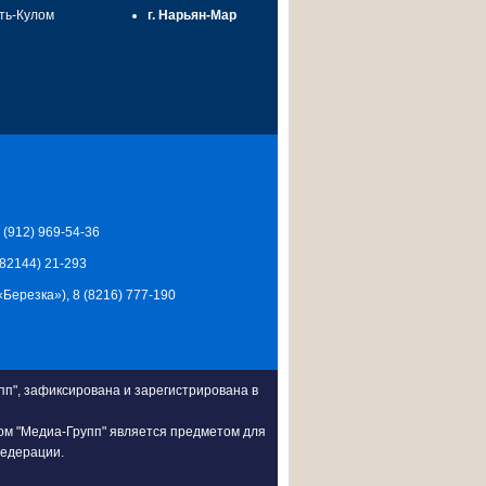
сть-Кулом
г. Нарьян-Мар
7 (912) 969-54-36
 (82144) 21-293
Ц «Березка»), 8 (8216) 777-190
п", зафиксирована и зарегистрирована в
ом "Медиа-Групп" является предметом для
Федерации.