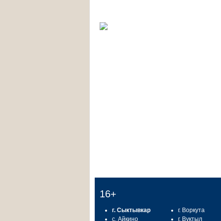
16+
г. Сыктывкар
г. Воркута
с. Айкино
г. Вуктыл