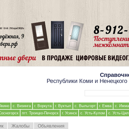
Справочн
Республики Коми и Ненецкого
Форма поиска
йкино
с. Визинга
г. Воркута
г. Вуктыл
с. Выльгорт
г. Емва
с. Ижма
 Сосногорск
пгт. Троицко-Печорск
г. Усинск
с. Усть-Кулом
с. Усть-Ци
ик
Жалобы
Объявления