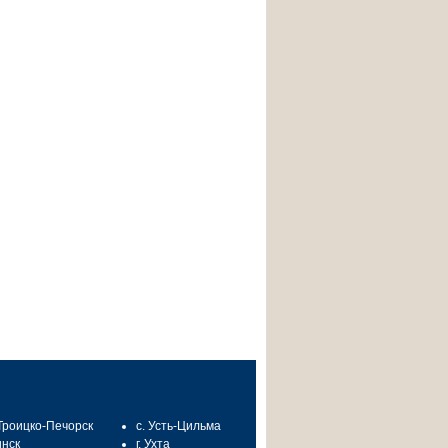
 Троицко-Печорск
с. Усть-Цильма
инск
г. Ухта