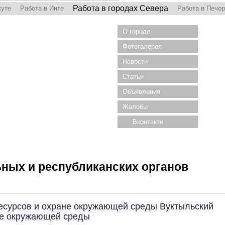
Работа в городах Севера
куте
Работа в Инте
Работа в Печо
О городе
Фотогалерея
Новости
Статьи
Объявления
Жалобы
Вконтакте
ных и республиканских органов
есурсов и охране окружающей среды Вуктыльский
не окружающей среды