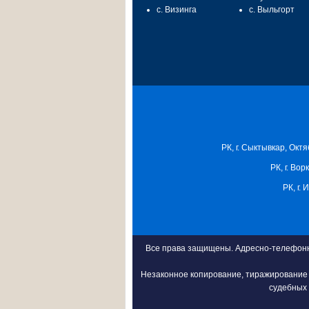
с. Визинга
с. Выльгорт
РК, г. Сыктывкар, Октя
РК, г. Вор
РК, г.
Все права защищены. Адресно-телефонна
Незаконное копирование, тиражирование 
судебных 