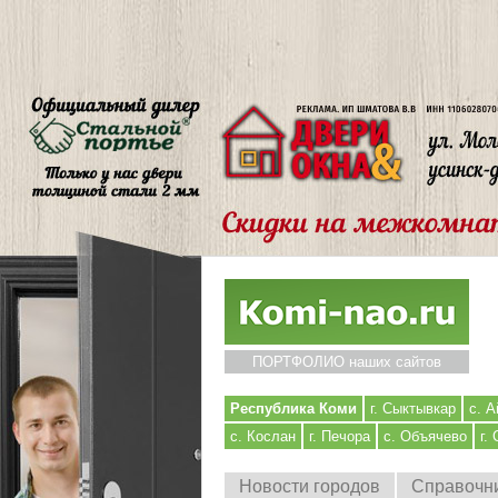
ПОРТФОЛИО наших сайтов
Республика Коми
г. Сыктывкар
с. А
с. Кослан
г. Печора
с. Объячево
г.
Новости городов
Справочн