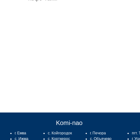
:
Komi-nao
г. Емва
с. Койгородок
г. Печора
пгт.
с. Ижма
с. Корткерос
с. Объячево
г. Ус