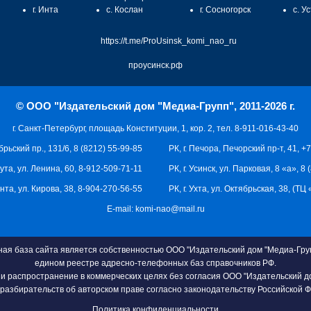
г. Инта
с. Кослан
г. Сосногорск
с. У
https://t.me/ProUsinsk_komi_nao_ru
проусинск.рф
© ООО "Издательский дом "Медиа-Групп", 2011-2026 г.
г. Санкт-Петербург, площадь Конституции, 1, кор. 2, тел. 8-911-016-43-40
брьский пр., 131/6, 8 (8212) 55-99-85
РК, г. Печора, Печорский пр-т, 41, +
кута, ул. Ленина, 60, 8-912-509-71-11
РК, г. Усинск, ул. Парковая, 8 «а», 8
 Инта, ул. Кирова, 38, 8-904-270-56-55
РК, г. Ухта, ул. Октябрьская, 38, (Т
E-mail:
komi-nao@mail.ru
я база сайта является собственностью ООО "Издательский дом "Медиа-Груп
едином реестре адресно-телефонных баз справочников РФ.
и распространение в коммерческих целях без согласия ООО "Издательский д
разбирательств об авторском праве согласно законодательству Российской 
Политика конфиденциальности