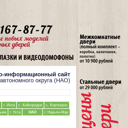
о-информационный сайт
 автономного округа (НАО)
г. Инта
с. Койгородок
с. Корткерос
льма
г. Ухта
НАО
г. Нарьян-Мар