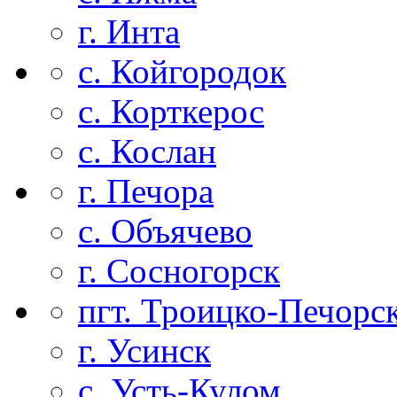
г. Инта
с. Койгородок
с. Корткерос
с. Кослан
г. Печора
с. Объячево
г. Сосногорск
пгт. Троицко-Печорс
г. Усинск
с. Усть-Кулом