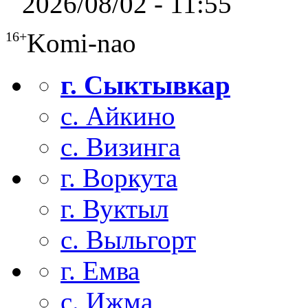
2026/08/02 - 11:55
Komi-nao
16+
г. Сыктывкар
с. Айкино
с. Визинга
г. Воркута
г. Вуктыл
с. Выльгорт
г. Емва
с. Ижма