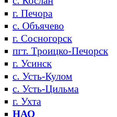
с. Кослан
г. Печора
с. Объячево
г. Сосногорск
пгт. Троицко-Печорск
г. Усинск
с. Усть-Кулом
с. Усть-Цильма
г. Ухта
НАО