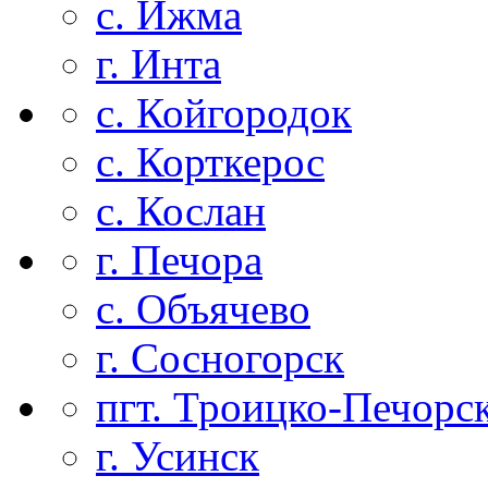
с. Ижма
г. Инта
с. Койгородок
с. Корткерос
с. Кослан
г. Печора
с. Объячево
г. Сосногорск
пгт. Троицко-Печорс
г. Усинск