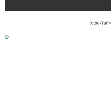
Кофе-Тай
: