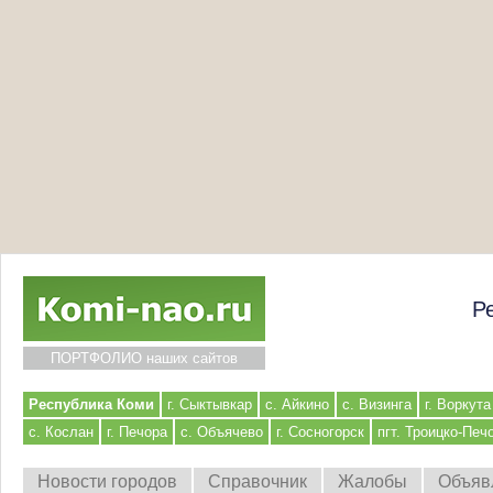
Р
ПОРТФОЛИО наших сайтов
Республика Коми
г. Сыктывкар
с. Айкино
с. Визинга
г. Воркута
с. Кослан
г. Печора
с. Объячево
г. Сосногорск
пгт. Троицко-Печ
Новости городов
Справочник
Жалобы
Объяв