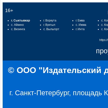
16+
г. Сыктывкар
г. Воркута
г. Емва
с. К
с. Айкино
г. Вуктыл
с. Ижма
с. К
с. Визинга
с. Выльгорт
г. Инта
с. К
https:
про
© ООО "Издательский д
г. Санкт-Петербург, площадь Ко