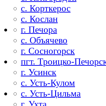
с. Корткерос
с. Кослан
г. Печора
с. Объячево
г. Сосногорск
пгт. Троицко-Печорс
г. Усинск
с. Усть-Кулом
с. Усть-Цильма
г. Ухта