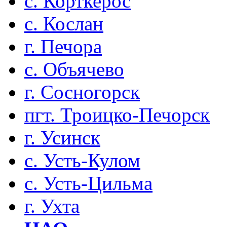
с. Корткерос
с. Кослан
г. Печора
с. Объячево
г. Сосногорск
пгт. Троицко-Печорск
г. Усинск
с. Усть-Кулом
с. Усть-Цильма
г. Ухта