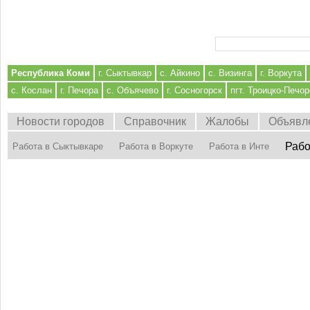
Форма поиска
Республика Коми
г. Сыктывкар
с. Айкино
с. Визинга
г. Воркута
с. Кослан
г. Печора
с. Объячево
г. Сосногорск
пгт. Троицко-Печор
Новости городов
Справочник
Жалобы
Объявл
Рабо
Работа в Сыктывкаре
Работа в Воркуте
Работа в Инте