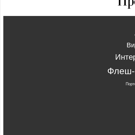
Ви
Инте
Флеш-
Порт