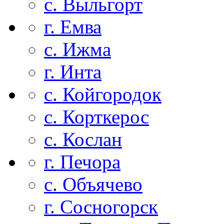
с. Выльгорт
г. Емва
с. Ижма
г. Инта
с. Койгородок
с. Корткерос
с. Кослан
г. Печора
с. Объячево
г. Сосногорск