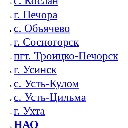
с. Кослан
г. Печора
с. Объячево
г. Сосногорск
пгт. Троицко-Печорск
г. Усинск
с. Усть-Кулом
с. Усть-Цильма
г. Ухта
НАО