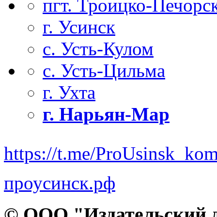
пгт. Троицко-Печорс
г. Усинск
с. Усть-Кулом
с. Усть-Цильма
г. Ухта
г. Нарьян-Мар
https://t.me/ProUsinsk_ko
проусинск.рф
© ООО "Издательский д