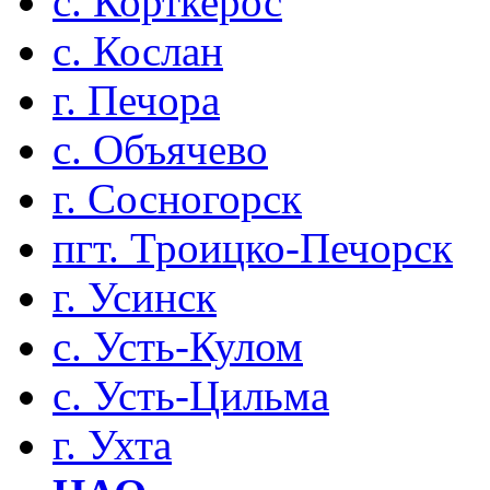
с. Корткерос
с. Кослан
г. Печора
с. Объячево
г. Сосногорск
пгт. Троицко-Печорск
г. Усинск
с. Усть-Кулом
с. Усть-Цильма
г. Ухта