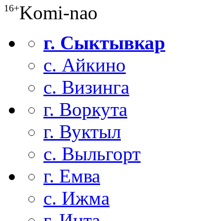
Komi-nao
16+
г. Сыктывкар
с. Айкино
с. Визинга
г. Воркута
г. Вуктыл
с. Выльгорт
г. Емва
с. Ижма
г. Инта