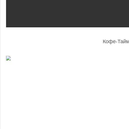
Кофе-Тай
: