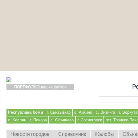
Р
ПОРТФОЛИО наших сайтов
Форма поиска
Республика Коми
г. Сыктывкар
с. Айкино
с. Визинга
г. Воркута
с. Кослан
г. Печора
с. Объячево
г. Сосногорск
пгт. Троицко-Печ
Новости городов
Справочник
Жалобы
Объяв