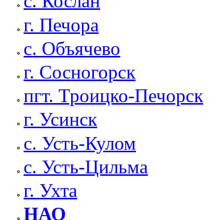
с. Кослан
г. Печора
с. Объячево
г. Сосногорск
пгт. Троицко-Печорск
г. Усинск
с. Усть-Кулом
с. Усть-Цильма
г. Ухта
НАО