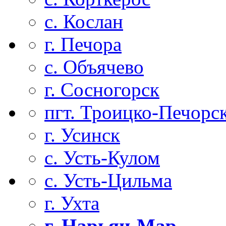
с. Кослан
г. Печора
с. Объячево
г. Сосногорск
пгт. Троицко-Печорс
г. Усинск
с. Усть-Кулом
с. Усть-Цильма
г. Ухта
г. Нарьян-Мар