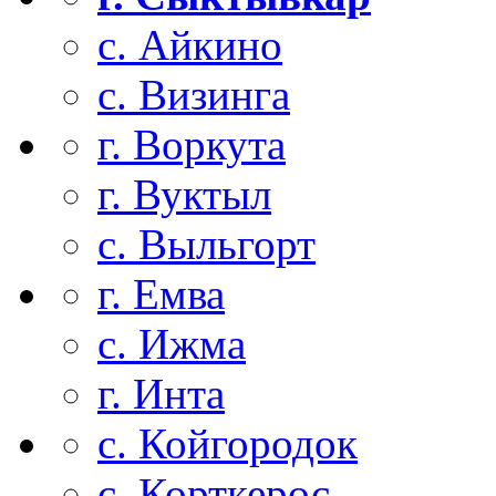
с. Айкино
с. Визинга
г. Воркута
г. Вуктыл
с. Выльгорт
г. Емва
с. Ижма
г. Инта
с. Койгородок
с. Корткерос