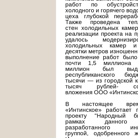
работ по обустройс
холодного и горячего во
цеха глубокой перераб
Также проведена тепл
стен холодильных камер
реализации проекта на 
удалось модернизи
холодильных камер и
десятки метров изношенн
выполнение работ было
почти 1,5 миллиона 
миллион был выд
республиканского бюд
тысячи — из городской 
тысяч рублей- соб
вложения ООО «Интинско
В настоящее вр
«Интинское» работает 
проекту "Народный б
рамках данного 
разработанного ини
группой, одобренного ж