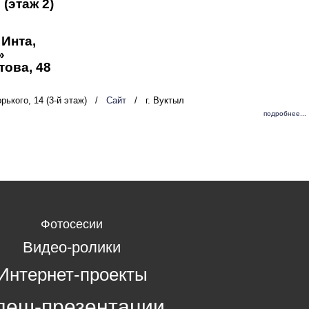
 (этаж 2)
. Инта,
ы»
това, 48
орького, 14 (3-й этаж)
/
Сайт
/
г. Вуктыл
подробнее...
Фотосесии
Видео-ролики
Интернет-проекты
леш-презентации