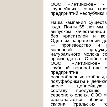
ООО «Интинское» -
крупнейших сельскохоз
предприятий Республики 
Наша кампания существ
года. Почти 55 лет мы 
выпуском качественной
без красителей и кон
Одно из направлений де
— производство и р
молочной проду
натурального молока со
производства. Особое 
ООО «Интинское» у
глубокой переработке 
предприятие про
разнообразные колбасы, 
полуфабрикаты и делика
числе — ценнейшую 
составу продукцию
северного оленя. ООО «
располагается вблизи
склона Уральских г