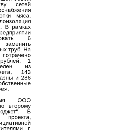
тву сетей
доснабжения
отки мяса.
оизоляция
. В рамках
предприятии
ровать 6
 заменить
ых труб. На
 потрачено
рублей. 1
елен из
жета, 143
казны и 286
ственные
е».
емя ООО
по второму
юджет". В
проекта,
циативной
ителями г.