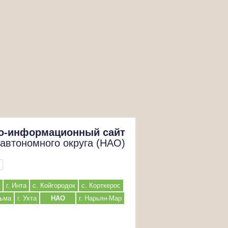
о-информационный сайт
 автономного округа (НАО)
г. Инта
с. Койгородок
с. Корткерос
льма
г. Ухта
НАО
г. Нарьян-Мар