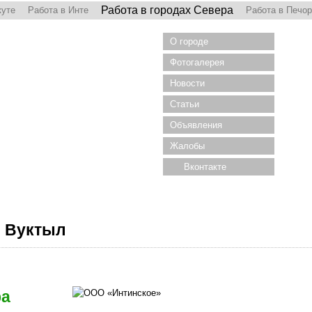
Работа в городах Севера
куте
Работа в Инте
Работа в Печо
О городе
Фотогалерея
Новости
Статьи
Объявления
Жалобы
Вконтакте
. Вуктыл
ра