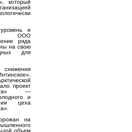
», который
ганизацией
ологически
уровень и
ость, ООО
жение ряда
ены на свою
дных для
 снижения
нтинское»,
рктической
ало проект
жета» —
олодного и
ения цеха
а».
горожан на
ышленного
ьшой объем