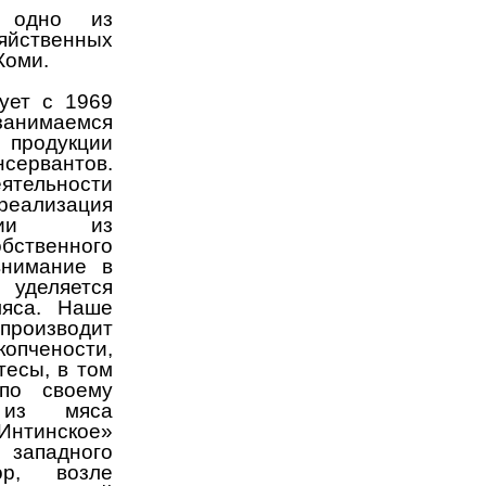
 одно из
яйственных
Коми.
ует с 1969
занимаемся
 продукции
сервантов.
ятельности
еализация
кции из
бственного
внимание в
деляется
мяса. Наше
изводит
копчености,
тесы, в том
по своему
 из мяса
Интинское»
 западного
ор, возле