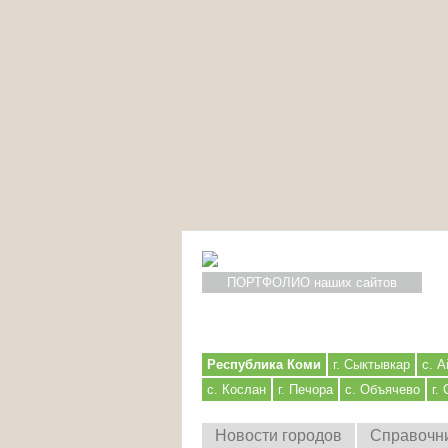
ПОРТФОЛИО наших сайтов
Республика Коми
г. Сыктывкар
с. А
с. Кослан
г. Печора
с. Объячево
г.
Новости городов
Справочн