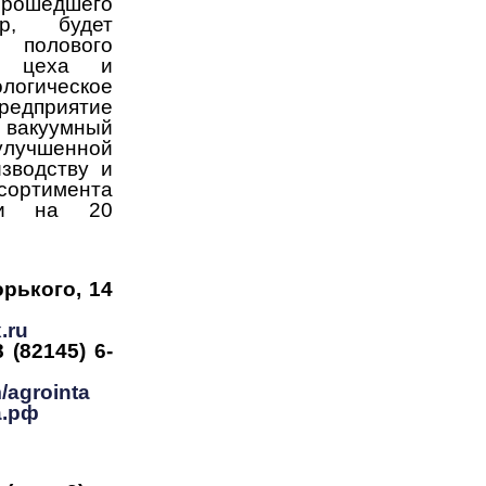
ошедшего
ор, будет
полового
е цеха и
огическое
дприятие
акуумный
учшенной
изводству и
ртимента
ции на 20
Горького, 14
.ru
 (82145) 6-
m/agrointa
а.рф