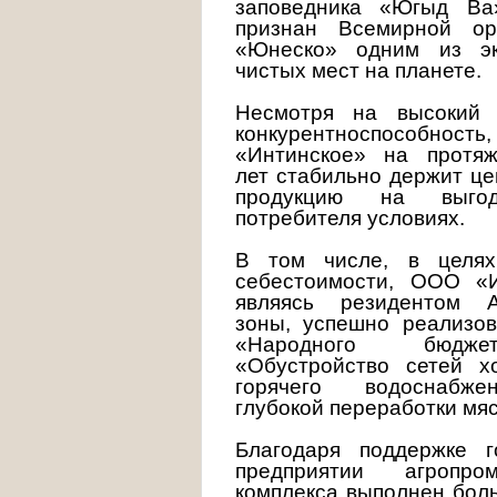
заповедника «Югыд Ва
признан Всемирной ор
«Юнеско» одним из эк
чистых мест на планете.
Несмотря на высокий 
конкурентноспособн
«Интинское» на протя
лет стабильно держит ц
продукцию на выго
потребителя условиях.
В том числе, в целях
себестоимости, ООО «И
являясь резидентом А
зоны, успешно реализов
«Народного бюд
«Обустройство сетей х
горячего водоснабж
глубокой переработки мяс
Благодаря поддержке 
предприятии агропром
комплекса выполнен бол