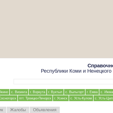
Справочн
Республики Коми и Ненецкого
Форма поиска
йкино
с. Визинга
г. Воркута
г. Вуктыл
с. Выльгорт
г. Емва
с. Ижма
 Сосногорск
пгт. Троицко-Печорск
г. Усинск
с. Усть-Кулом
с. Усть-Ци
ик
Жалобы
Объявления