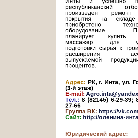
Инты и успешно пр
республиканский отб
произведен ремонт 
покрытия на склад
приобретено технол
оборудование. Пре
планирует купить в
массажер для ул
подготовки сырья к про
расширения ассо
выпускаемой продук
процентов.
Адрес:
РК, г. Инта, ул. 
(3-й этаж)
E-mail:
Agro.inta@yandex
Тел.:
8 (82145) 6-29-39; 8
27-66
Группа ВК:
https://vk.co
Сайт:
http://оленина-инт
Юридический адрес: