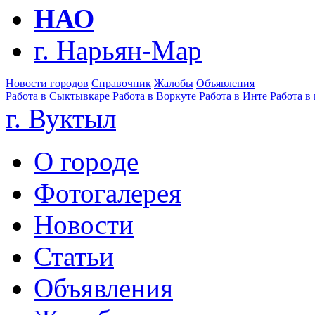
НАО
г. Нарьян-Мар
Новости городов
Справочник
Жалобы
Объявления
Работа в Сыктывкаре
Работа в Воркуте
Работа в Инте
Работа в
г. Вуктыл
О городе
Фотогалерея
Новости
Статьи
Объявления