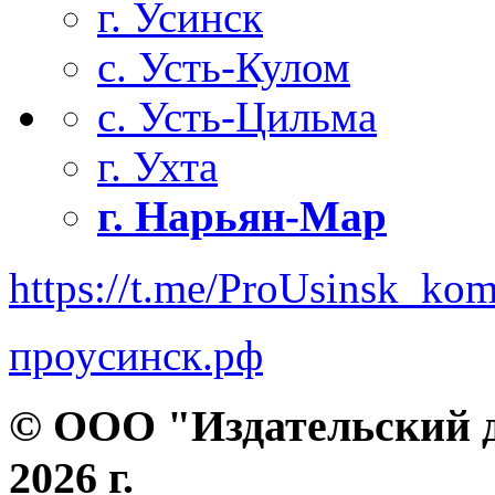
г. Усинск
с. Усть-Кулом
с. Усть-Цильма
г. Ухта
г. Нарьян-Мар
https://t.me/ProUsinsk_ko
проусинск.рф
© ООО "Издательский д
2026 г.