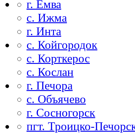
г. Емва
с. Ижма
г. Инта
с. Койгородок
с. Корткерос
с. Кослан
г. Печора
с. Объячево
г. Сосногорск
пгт. Троицко-Печорс