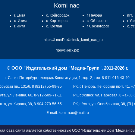
Komi-nao
г. Емва
с. Койгородок
г. Печора
пгт.
с. Ижма
с. Корткерос
с. Объячево
г. Ус
г. Инта
с. Кослан
г. Сосногорск
с. У
https://t.me/ProUsinsk_komi_nao_ru
проусинск.рф
© ООО "Издательский дом "Медиа-Групп", 2011-2026 г.
г. Санкт-Петербург, площадь Конституции, 1, кор. 2, тел. 8-911-016-43-40
брьский пр., 131/6, 8 (8212) 55-99-85
РК, г. Печора, Печорский пр-т, 41, +
кута, ул. Ленина, 60, 8-912-509-71-11
РК, г. Усинск, ул. Парковая, 8 «а», 8
 Инта, ул. Кирова, 38, 8-904-270-56-55
РК, г. Ухта, ул. Октябрьская, 38, (Т
E-mail:
komi-nao@mail.ru
я база сайта является собственностью ООО "Издательский дом "Медиа-Груп