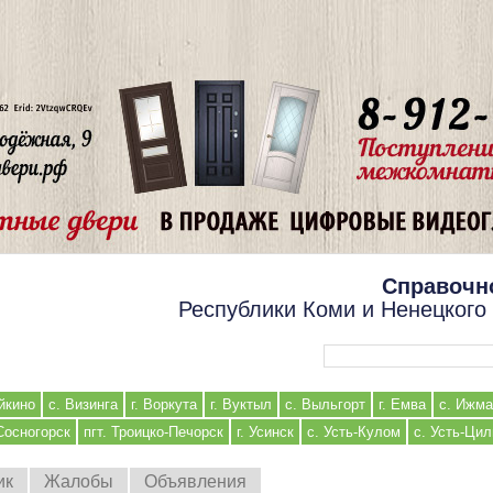
Справочн
Республики Коми и Ненецкого
Форма поиска
йкино
с. Визинга
г. Воркута
г. Вуктыл
с. Выльгорт
г. Емва
с. Ижма
 Сосногорск
пгт. Троицко-Печорск
г. Усинск
с. Усть-Кулом
с. Усть-Ци
ик
Жалобы
Объявления