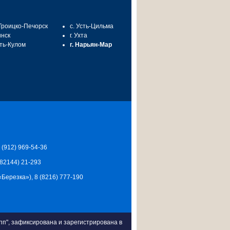
 Троицко-Печорск
с. Усть-Цильма
инск
г. Ухта
сть-Кулом
г. Нарьян-Мар
7 (912) 969-54-36
 (82144) 21-293
Ц «Березка»), 8 (8216) 777-190
п", зафиксирована и зарегистрирована в