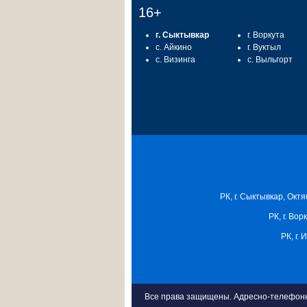
16+
г. Сыктывкар
г. Воркута
с. Айкино
г. Вуктыл
с. Визинга
с. Выльгорт
РК, г. Сыктывкар, Октя
РК, г. Вор
РК, г.
Все права защищены. Адресно-телефонна