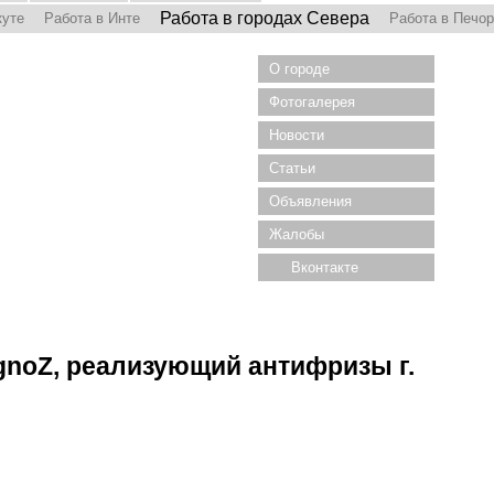
Работа в городах Севера
куте
Работа в Инте
Работа в Печо
О городе
Фотогалерея
Новости
Статьи
Объявления
Жалобы
Вконтакте
gnoZ, реализующий антифризы г.