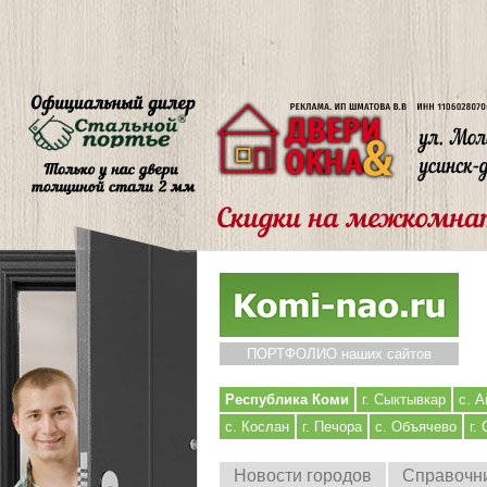
ПОРТФОЛИО наших сайтов
Республика Коми
г. Сыктывкар
с. А
с. Кослан
г. Печора
с. Объячево
г.
Новости городов
Справочн