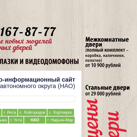
о-информационный сайт
 автономного округа (НАО)
г. Инта
с. Койгородок
с. Корткерос
льма
г. Ухта
НАО
г. Нарьян-Мар