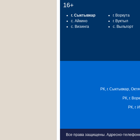
16+
г. Сыктывкар
г. Воркута
с. Айкино
г. Вуктыл
с. Визинга
с. Выльгорт
РК, г. Сыктывкар, Октя
РК, г. Вор
РК, г.
Все права защищены. Адресно-телефонна