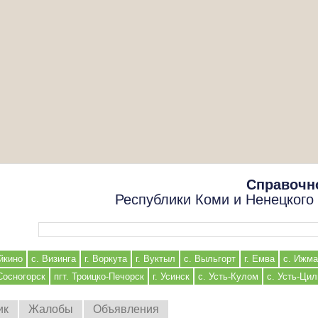
Справочн
Республики Коми и Ненецкого
Форма поиска
йкино
с. Визинга
г. Воркута
г. Вуктыл
с. Выльгорт
г. Емва
с. Ижма
 Сосногорск
пгт. Троицко-Печорск
г. Усинск
с. Усть-Кулом
с. Усть-Ци
ик
Жалобы
Объявления