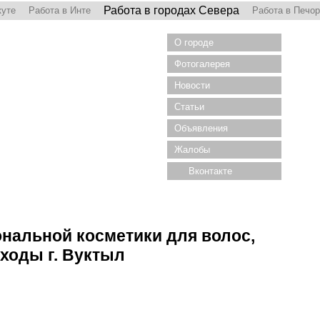
Работа в городах Севера
куте
Работа в Инте
Работа в Печо
О городе
Фотогалерея
Новости
Статьи
Объявления
Жалобы
Вконтакте
нальной косметики для волос,
ходы г. Вуктыл