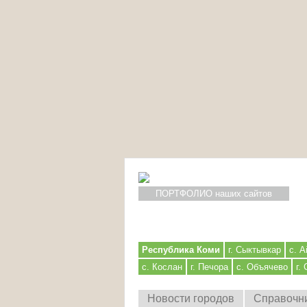
ПОРТФОЛИО наших сайтов
Республика Коми
г. Сыктывкар
с. А
с. Кослан
г. Печора
с. Объячево
г.
Новости городов
Справочн