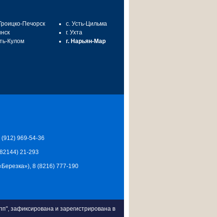
 Троицко-Печорск
с. Усть-Цильма
инск
г. Ухта
сть-Кулом
г. Нарьян-Мар
7 (912) 969-54-36
 (82144) 21-293
Ц «Березка»), 8 (8216) 777-190
п", зафиксирована и зарегистрирована в