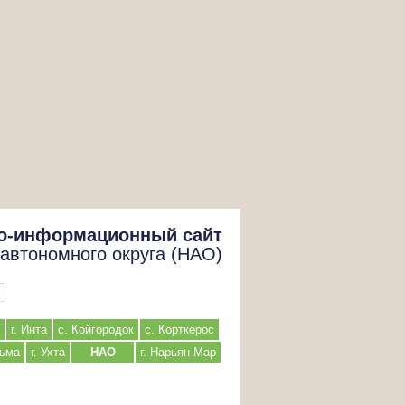
о-информационный сайт
 автономного округа (НАО)
г. Инта
с. Койгородок
с. Корткерос
льма
г. Ухта
НАО
г. Нарьян-Мар