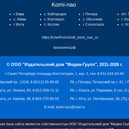
Komi-nao
г. Емва
с. Койгородок
г. Печора
пгт.
с. Ижма
с. Корткерос
с. Объячево
г. Ус
г. Инта
с. Кослан
г. Сосногорск
с. У
https://t.me/ProUsinsk_komi_nao_ru
проусинск.рф
© ООО "Издательский дом "Медиа-Групп", 2011-2026 г.
г. Санкт-Петербург, площадь Конституции, 1, кор. 2, тел. 8-911-016-43-40
брьский пр., 131/6, 8 (8212) 55-99-85
РК, г. Печора, Печорский пр-т, 41, +
кута, ул. Ленина, 60, 8-912-509-71-11
РК, г. Усинск, ул. Парковая, 8 «а», 8
 Инта, ул. Кирова, 38, 8-904-270-56-55
РК, г. Ухта, ул. Октябрьская, 38, (Т
E-mail:
komi-nao@mail.ru
я база сайта является собственностью ООО "Издательский дом "Медиа-Груп