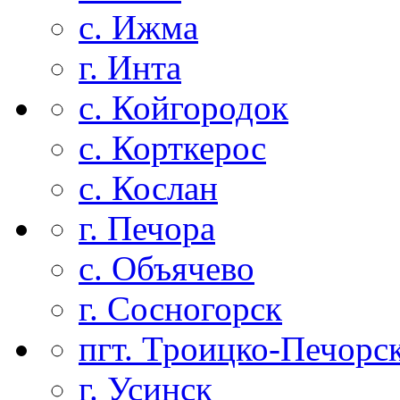
с. Ижма
г. Инта
с. Койгородок
с. Корткерос
с. Кослан
г. Печора
с. Объячево
г. Сосногорск
пгт. Троицко-Печорс
г. Усинск